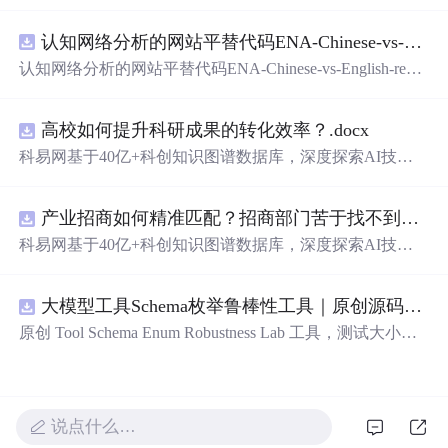
在技术转移、成果转化、技术经纪、知识产权、产业创
新、科技招商等垂直领域的多样化应用场景，研究科技创
认知网络分析的网站平替代码ENA-Chinese-vs-English-reproducible.zip
新领域的AI+数智化解决方案，推动科技创新与产业创新
智能化发展。
认知网络分析的网站平替代码ENA-Chinese-vs-English-repro
ducible.zip
高校如何提升科研成果的转化效率？.docx
科易网基于40亿+科创知识图谱数据库，深度探索AI技术
在技术转移、成果转化、技术经纪、知识产权、产业创
新、科技招商等垂直领域的多样化应用场景，研究科技创
产业招商如何精准匹配？招商部门苦于找不到符合产业链补链强链方向的目标企业怎么办？.docx
新领域的AI+数智化解决方案，推动科技创新与产业创新
智能化发展。
科易网基于40亿+科创知识图谱数据库，深度探索AI技术
在技术转移、成果转化、技术经纪、知识产权、产业创
新、科技招商等垂直领域的多样化应用场景，研究科技创
大模型工具Schema枚举鲁棒性工具｜原创源码+测试+离线报告
新领域的AI+数智化解决方案，推动科技创新与产业创新
智能化发展。
原创 Tool Schema Enum Robustness Lab 工具，测试大小
写、别名、未知枚举、空值与多语言取值对工具参数校验
和修复的影响。压缩包包含完整源码、3 项自动化测试、
可复现合成示例、离线 HTML/JSON/SVG 报告、1080×720
真实运行效果图、README、运行说明、功能清单、MIT
说点什么…
License 及原创与授权声明。运行时零第三方依赖，不包含