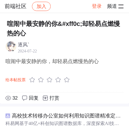
前端社区
登录
频道
加入
帖子详情
社区
前端社区
感慨
喧闹中最安静的你&#xff0c;却轻易点燃慢
热的心
逐风`
2024-07-22
喧闹中最安静的你，却轻易点燃慢热的心
给本帖投票
32
回复
打赏
高校技术转移办公室如何利用知识图谱精准定位产业需求与技术适配点？.docx
科易网基于40亿+科创知识图谱数据库，深度探索AI技术