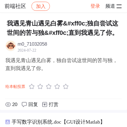
前端社区
登录
频道
加入
帖子详情
社区
前端社区
感慨
我遇见青山遇见白雾&#xff0c;独自尝试这
世间的苦与独&#xff0c;直到我遇见了你。
m0_71032058
2024-07-22
我遇见青山遇见白雾，独自尝试这世间的苦与独，
直到我遇见了你。
给本帖投票
20
回复
打赏
手写数字识别系统.doc【GUI设计Matlab】