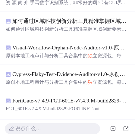
资 源 简 介 手写数字识别系统，非常好的啊!带有GUI界
面，使用方便! 详 情 说 明 用这个手写数字识别系统，你可
以轻松地识别手写数字。这个系统不仅功能强大，而且还
如何通过区域科技创新分析工具精准掌握区域创新要素分布与产业链融合现状？.docx
带有直观的图形用户界面（GUI），非常容易使用。你只
需要将手写数字输入系统，它将立即给出准确的识别结
如何通过区域科技创新分析工具精准掌握区域创新要素分
果。这个系统可以在各种场景中使用，无论是学校、工作
布与产业链融合现状？
还是日常生活，都能为你提供快速和准确的识别服务。它
是一个非常方便和实用的工具，你一定会喜欢它的！
Visual-Workflow-Orphan-Node-Auditor-v1.0-原创源码与文档.zip
原创本地工程审计与分析工具合集中的
独
立资源包。每个
ZIP包含完整源码、3项自动化测试、可复现合成示例、离
线HTML、JSON与SVG报告、1080×720真实运行效果图、
Cypress-Flaky-Test-Evidence-Auditor-v1.0-原创源码与文档.zip
README、运行说明、功能清单、MIT License及原创与授
权声明。解压后进入project目录，执行npm test验证算法，
原创本地工程审计与分析工具合集中的
独
立资源包。每个
执行npm run report生成报告，也可通过本地静态服务器打
ZIP包含完整源码、3项自动化测试、可复现合成示例、离
开网页。运行时零第三方依赖，不包含热点产品或开源项
线HTML、JSON与SVG报告、1080×720真实运行效果图、
目源码、Logo、官方截图、论文、生产日志或其他受限素
FortiGate-v7.4.9-FGT-601E-v7.4.9.M-build2829-FORTINET.out
README、运行说明、功能清单、MIT License及原创与授
材。适合前端开发、AI应用工程、测试审计和课程实践。
权声明。解压后进入project目录，执行npm test验证算法，
FGT_601E-v7.4.9.M-build2829-FORTINET.out
执行npm run report生成报告，也可通过本地静态服务器打
开网页。运行时零第三方依赖，不包含热点产品或开源项
目源码、Logo、官方截图、论文、生产日志或其他受限素
说点什么…
材。适合前端开发、AI应用工程、测试审计和课程实践。