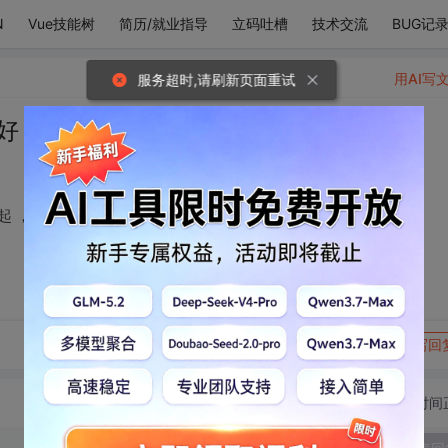
N
Vue技能树
简历/就业指导
立码吐槽
技术交流
BUG记
用AI写
服务超时,请刷新页面重试
好 ，总之能跟你在一起 ，真好
起 ，真好
转发到动态
举报
写回
切换为时间