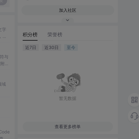
复
加入社区
文字
积分榜
荣誉榜
，增
近7日
近30日
至今
符与
后附有
领域
暂无数据
查看更多榜单
Code
分类，