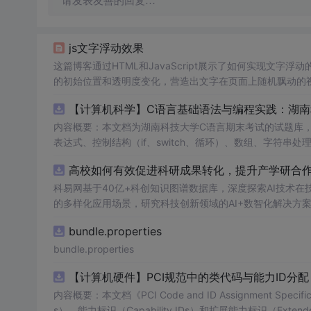
请发表友善的回复…
js文字浮动效果
这篇博客通过HTML和JavaScript展示了如何实现文字浮
的初始位置和透明度变化，营造出文字在页面上随机飘动的视觉效
加了互动性和趣味性。
【计算机科学】C语言基础语法与编程实践：湖
内容概要：本文档为湖南科技大学C语言期末考试的试题库
表达式、控制结构（if、switch、循环）、数组、字符
正确答案，旨在帮助学生巩固C语言语法和程序逻辑理解，提升编程实践能力。; 适合人群：适用于高
高校如何有效促进科研成果转化，提升产学研合作效
程的学生，特别是准备期末考试或需要强化基础知识的初学者。; 使用场景及目标：①用于考前复习，检验对C语言核心概念的
②辅助教师出题或课堂教学练习；③通过反复练习提高编程思维与代码逻辑分析能力。; 阅
科易网基于40亿+科创知识图谱数据库，深度探索AI技术
重点关注易错题和涉及复杂逻辑控制的题目，理解每道题背
的多样化应用场景，研究科技创新领域的AI+数智化解决方
bundle.properties
bundle.properties
【计算机硬件】PCI规范中的类代码与能力ID分
内容概要：本文档《PCI Code and ID Assignment Specif
s）、能力标识（Capability IDs）和扩展能力标识（Exte