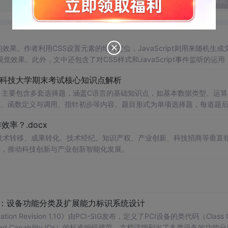
发表回
动的效果。作者利用CSS设置元素的绝对定位，JavaScript则用来随机生成
果。此外，文中还包含了对CSS样式和JavaScript事件监听的运用
南科技大学期末考试核心知识点解析
，主要包含多套选择题，涵盖C语言的基础知识点，如基本数据类型、运算
串处理、函数定义与调用、指针初步等内容。题目形式为单项选择题，每道题
等院校计算机相关专业学习C语言课
率？.docx
掌握程度；
读建议：建议结合教材和上机实践进行练习，
在技术转移、成果转化、技术经纪、知识产权、产业创新、科技招商等垂直
后的程序执行流程，以达到真正掌握语言特性的目的。
案，推动科技创新与产业创新智能化发展。
配：设备功能分类及扩展能力标识系统设计
ication Revision 1.10》由PCI-SIG发布，定义了PCI设备的类代码（Class 
nded Capability IDs）的标准编码规范。文档详细列出了各类设备的功能