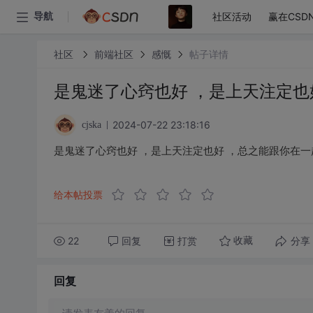
社区活动
赢在CSD
导航
社区
前端社区
感慨
帖子详情
是鬼迷了心窍也好 ，是上天注定也
2024-07-22 23:18:16
cjska
是鬼迷了心窍也好 ，是上天注定也好 ，总之能跟你在一
给本帖投票
22
回复
打赏
分享
收藏
回复