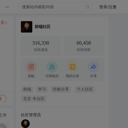
...
录
登录/注册
文章
前端社区
316,330
60,458
社区成员
社区内容
发帖
与我相关
我的任务
分享
前端
学习
经验分享
个人社区
复
北京·丰台区
社区管理员
正序