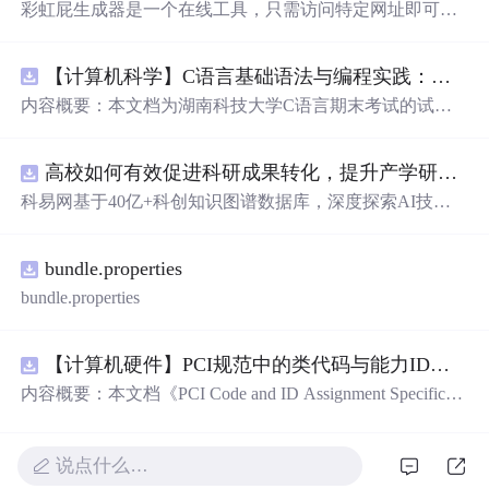
彩虹屁生成器是一个在线工具，只需访问特定网址即可获
取充满创意和
甜蜜
的赞美语句。这些彩虹屁涵盖了从浪漫
告白到日常夸奖的各种场景，为日常生活增添乐趣。
【计算机科学】C语言基础语法与编程实践：湖南科技大学期末考试核心知识点解析
内容概要：本文档为湖南科技大学C语言期末考试的试题
库，主要包含多套选择题，涵盖C语言的基础知识点，如
基本数据类型、运算符与表达式、控制结构（if、switch、
高校如何有效促进科研成果转化，提升产学研合作效率？.docx
循环）、数组、字符串处理、函数定义与调用、指针初步
等内容。题目形式为单项选择题，每道题后附有正确答
科易网基于40亿+科创知识图谱数据库，深度探索AI技术
案，旨在帮助学生巩固C语言语法和程序逻辑理解，提升
在技术转移、成果转化、技术经纪、知识产权、产业创
编程实践能力。; 适合人群：适用于高等院校计算机相关专
新、科技招商等垂直领域的多样化应用场景，研究科技创
业学习C语言课程的学生，特别是准备期末考试或需要强
bundle.properties
新领域的AI+数智化解决方案，推动科技创新与产业创新
化基础知识的初学者。; 使用场景及目标：①用于考前复
智能化发展。
bundle.properties
习，检验对C语言核心概念的掌握程度；②辅助教师出题
或课堂教学练习；③通过反复练习提高编程思维与代码逻
辑分析能力。; 阅读建议：建议结合教材和上机实践进行练
【计算机硬件】PCI规范中的类代码与能力ID分配：设备功能分类及扩展能力标识系统设计
习，重点关注易错题和涉及复杂逻辑控制的题目，理解每
内容概要：本文档《PCI Code and ID Assignment Specificati
道题背后的程序执行流程，以达到真正掌握语言特性的目
on Revision 1.10》由PCI-SIG发布，定义了PCI设备的类代
的。
码（Class Codes）、能力标识（Capability IDs）和扩展能
力标识（Extended Capability IDs）的标准编码规范。文档
说点什么…
详细列出了各类设备的功能分类，包括存储控制器、网络