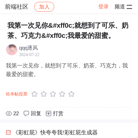
前端社区
登录
频道
加入
帖子详情
社区
前端社区
感慨
我第一次见你&#xff0c;就想到了可乐、奶
茶、巧克力&#xff0c;我最爱的甜蜜。
qqq逐风
2024-07-22
我第一次见你，就想到了可乐、奶茶、巧克力，我
最爱的甜蜜。
给本帖投票
22
回复
打赏
《彩虹屁》快夸夸我!彩虹屁生成器