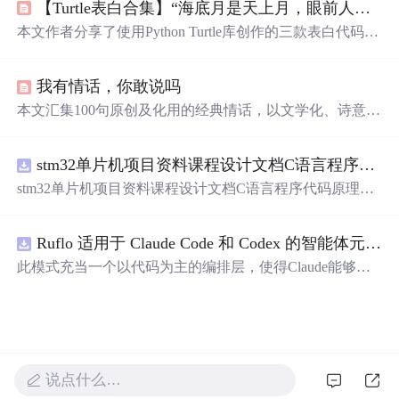
【Turtle表白合集】“海底月是天上月，眼前人是心上人。”余生多喜乐，长平安~（附3款源码）
本文作者分享了使用Python Turtle库创作的三款表白代码，
包括玫瑰、爱心树和深情文案，每款代码都有效果展示和
源码详解，是程序员向心仪之人表达心意的独特方式。
我有情话，你敢说吗
本文汇集100句原创及化用的经典情话，以文学化、诗意化
的语言呈现爱情的不同维度，涵盖心动、承诺、依恋、日
常浪漫与灵魂共鸣等核心情感主题。内容聚焦于情感表达
stm32单片机项目资料课程设计文档C语言程序代码原理图电路PCB实例用单片机制作多路输入电压表
的艺术性与真挚性，强调语言在亲密关系中的感染力与象
征意义，体现现代汉语情话创作的审美范式与修辞特征。
stm32单片机项目资料课程设计文档C语言程序代码原理图
电路PCB实例用单片机制作多路输入电压表
Ruflo 适用于 Claude Code 和 Codex 的智能体元框架
此模式充当一个以代码为主的编排层，使得Claude能够自
主地在递归代理周期中编写、编辑、测试和优化代码。
说点什么…