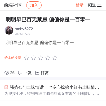
前端社区
登录
频道
加入
帖子详情
社区
前端社区
感慨
明明早已百无禁忌 偏偏你是一百零一
mnbv6272
2024-07-22
明明早已百无禁忌 偏偏你是一百零一
给本帖投票
26
回复
打赏
强势45句土味情话，七夕心撩撩小红书土味情话大赛
为迎接七夕，特别整理了45句甜蜜又有趣的土味情话，每
一句都充满了创意和温情，适合在特别的日子里表达爱
意。