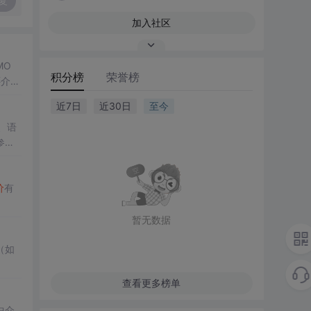
复
加入社区
MO
积分榜
荣誉榜
还介
近7日
近30日
至今
、语
参考
价
有
暂无数据
（如
查看更多榜单
中介