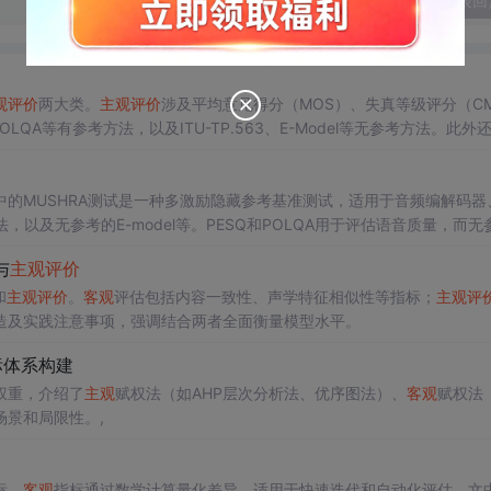
发表回
观
评价
两大类。
主观
评价
涉及平均意见得分（MOS）、失真等级评分（C
863 POLQA等有参考方法，以及ITU-TP.563、E-Model等无参考方法。此外
中的MUSHRA测试是一种多激励隐藏参考基准测试，适用于音频编解码器
法，以及无参考的E-model等。PESQ和POLQA用于评估语音质量，而无
与
主观
评价
和
主观
评价
。
客观
评估包括内容一致性、声学特征相似性等指标；
主观
评
造及实践注意事项，强调结合两者全面衡量模型水平。
标体系构建
权重，介绍了
主观
赋权法（如AHP层次分析法、优序图法）、
客观
赋权法
景和局限性。,
标。
客观
指标通过数学计算量化差异，适用于快速迭代和自动化评估。文