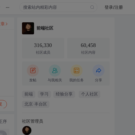
...
录
登录/注册
文章
前端社区
316,330
60,458
社区成员
社区内容
发帖
与我相关
我的任务
分享
前端
学习
经验分享
个人社区
复
北京·丰台区
社区管理员
正序