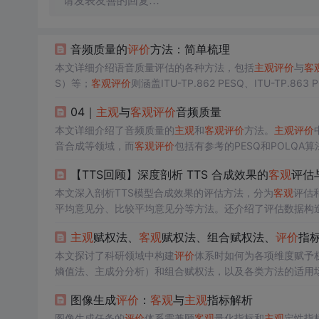
请发表友善的回复…
音频质量的
评价
方法：简单梳理
本文详细介绍语音质量评估的各种方法，包括
主观
评价
与
客
S）等；
客观
评价
则涵盖ITU-TP.862 PESQ、ITU-TP.
绍了基于深度学习的新型评估技术。
04｜
主观
与
客观
评价
音频质量
本文详细介绍了音频质量的
主观
和
客观
评价
方法。
主观
评价
音合成等领域，而
客观
评价
包括有参考的PESQ和POLQA算
评价
则在没有参考音频的情况下评估音频损伤。
【TTS回顾】深度剖析 TTS 合成效果的
客观
评估
本文深入剖析TTS模型合成效果的评估方法，分为
客观
评估
平均意见分、比较平均意见分等方法。还介绍了评估数据构
主观
赋权法、
客观
赋权法、组合赋权法、
评价
指
本文探讨了科研领域中构建
评价
体系时如何为各项维度赋予
熵值法、主成分分析）和组合赋权法，以及各类方法的适用场
图像生成
评价
：
客观
与
主观
指标解析
图像生成任务的
评价
体系需兼顾
客观
量化指标和
主观
定性指