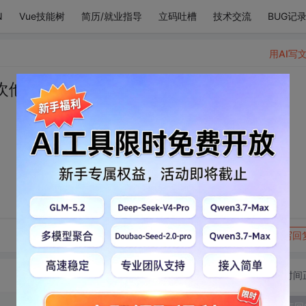
N
Vue技能树
简历/就业指导
立码吐槽
技术交流
BUG记
用AI写
欢他
转发到动态
举报
写回
切换为时间