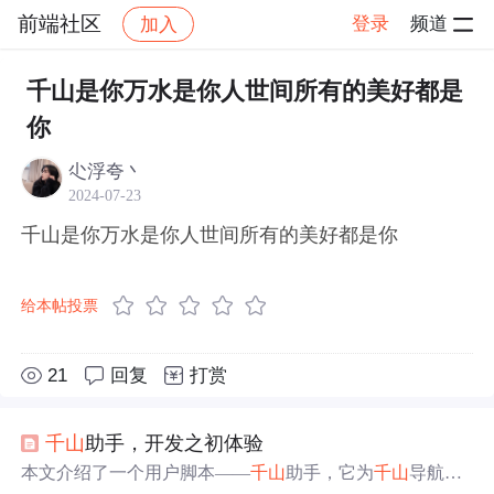
前端社区
登录
频道
加入
帖子详情
社区
前端社区
感慨
千山是你万水是你人世间所有的美好都是
你
尐浮夸丶
2024-07-23
千山是你万水是你人世间所有的美好都是你
给本帖投票
21
回复
打赏
千山
助手，开发之初体验
本文介绍了一个用户脚本——
千山
助手，它为
千山
导航站