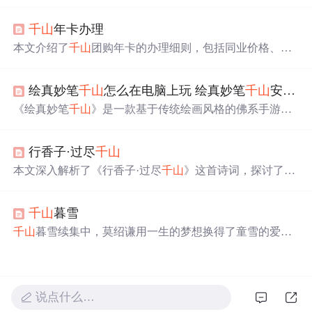
补充了实用功能，如阻止事件传播、实现文件下载和选择
框等。通过解决技术难题，如兼容性、文件读取及样式调
千山
年卡办理
整，成功提升了用户体验。
本文介绍了
千山
团购年卡的办理细则，包括同业价格、提
交时间、下卡时间等，还说明了年卡开卡时间、有效期及
使用限制。同时列出了
千山
景区的免票人群，如生日当天
绘真妙笔
千山
怎么在电脑上玩 绘真妙笔
千山
安卓模拟器教程
游客、70 周岁以上老人等。
《绘真妙笔
千山
》是一款基于传统绘画风格的佛系手游，
玩家可在电脑上通过模拟器体验。游戏讲述了一修和尚与
墨言少年的寻访画圣之旅，展现山水人间故事。注意：电
行香子·过尽
千山
脑配置至少4G内存以避免卡顿。
本文深入解析了《行香子·过尽
千山
》这首诗词，探讨了其
意境、意象及深层含义。通过对比与美女原玉的创作，展
示了作者对历史人物和自然景观的独特见解。
千山
暮雪
千山
暮雪续集中，莫绍谦用一生的梦想换得了童雪的爱，
尽管起初他难以相信自己的心声。在一系列误会与挣扎
后，莫绍谦终于勇敢地表达了爱意。然而，故事并未就此
结束，童雪的反应、莫绍谦的自首，以及慕家的介入，共
同编织了一段关于爱情、责任与家庭的复杂纠葛。最终，
说点什么…
通过一系列转折与和解，这对恋人实现了完美的大结局。