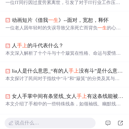
一位IT同行因过度劳累离世，引发了对于IT行业工作压力
和生活方式的反思。文章强调了平衡工作与生活的必要
性，并提醒年轻从业者注意身体健康，尤其是避免熬夜。
动画短片《借我
一生
》--面对，宽恕，释怀
一位老人因年轻时的失误导致父亲死亡而背负
一生
的心理
负担。最终，在面对与宽恕中，通过父亲留下的怀表找到
了心灵的慰藉与释放。
人
手上
的斗代表什么？
本文深入解析了十个斗与十个簸箕在性格、命运与爱情方
面的互补与完美结合，揭示了这种独特指纹特征所带来的
命运轨迹与幸福秘诀。
lia人是什么意思_“有的人
手上
没有斗”是什么意思，如何理解这句话？
本文探讨了民间对于指纹中“斗”和“簸箕”的分类及其与命
运的关联，介绍了不同地区的说法，并强调不应将这些传
统观念视为科学依据。
女人手掌中间有条竖线_女人
手上
有这条线能被宠爱
本文介绍了手相中的一些特殊线条，如领袖线、幽默线、
宠爱线、希望线、疲劳线、神秘十字线、角形线、明星线
和家族戒指线，这些线条被认为与人的性格特质、幽默
感、贵人运、抱负、健康状况、直觉、创造力、好运和家
说点什么…
庭运势等有关。通过理解这些线条，可以洞察个人的潜在