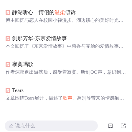
云》、《冬季到台北来看雨》等，通过WeceleU-ONE蓝牙
音箱的播放，重温了女神留下的美好回忆。文章探讨了歌
静湖听心：情侣的
温柔
倾诉
曲背后的情感，以及U-ONE蓝牙音箱如何提升听感体验。
博主回忆与恋人在校园小径漫步、湖边谈心的美好时光。
恋人因博主唱歌深情和生病时的关心而心动，博主则因恋
人特别的气质而倾心。二人畅想去海边、看电影、养宠物
刹那芳华-东京爱情故事
等未来生活，画面温馨美好。
本文回忆了《东京爱情故事》中莉香与完治的爱情故事，
如莉香大胆表白、两人温馨互动等，也提及完治的拒绝让
莉香伤心。该剧影响了很多人的爱情观，结尾让人回味，
寂寞唱歌
作者感慨年轻相爱要
温柔
相待，对莉香表达祝福。
作者深夜退出游戏后，感受着寂寞。听到QQ声，意识到网
络中有许多寂寞灵魂。作者不愿入睡，因爱一个人也会寂
寞，梦中醒来对
身边
人既感陌生又深爱，表达了对寂寞和
Tears
爱的复杂情感。
文章围绕Tears展开，描述了
歌声
、离别等带来的情感触
动，如感觉有东西坠落、心疼痛等，表达了对某人或某事
的不舍与无奈，还提及想让记忆消散，最后带着不眠在黑
暗中徘徊。
说点什么…