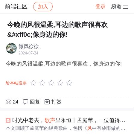
前端社区
登录
频道
加入
帖子详情
社区
前端社区
感慨
今晚的风很温柔,耳边的歌声很喜欢
&#xff0c;像身边的你!
微风徐徐、
2024-07-24
今晚的风很温柔,耳边的歌声很喜欢，像身边的你!
给本帖投票
24
回复
打赏
时光中老去，
歌声
里永恒丨孟庭苇，一位值得被岁月
本文回顾了孟庭苇的经典歌曲，包括《
风
中有朵雨做的