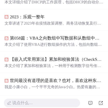
本文详细介绍了DHCP的工作原理，包括DHCP的自动分
配、手动分配和动态分配方式，以及DHCP中继的配置。
通过实验展示了如何在Linux上配置DHCP服务器，实现自
2023：乐观一整年
动获取IP和根据MAC地址固定IP地址的功能。此外，还探
讨了DHCP配置文件中的关键术语和配置示例。最后，通
文章讲述了2023年在疫情政策调整、商务活动恢复及行业
过实验模拟了DHCP中继的应用，确保不同VLAN的设备
复苏的背景下，特别是技术领域如高精度定位系统的进
能获取到IP地址。
步，对个人和企业都带来乐观的展望。作者提及自身公司
第058篇：VBA之向数组中写数据和从数组中取数据
产品的研发进展，并以个人经历赋予这一年特殊的意义，
表达了
坚定
的乐观主义态度。
本文介绍了使用VBA进行数组操作的方法，包括向数组写
入数据、从数组读取数据等实用技巧。通过具体示例展示
了如何利用VBA实现数组的初始化、循环写入及读取等操
【嵌入式常用算法】累加和校验算法（CheckSum算法）
作。
本文介绍了累加和校验算法，一种用于检测数字信号传输
错误的简单方法。在嵌入式系统中，由于成本和性能限
制，常采用这种算法来确保数据传输的准确性。发送方通
世间最没有道理的是喜欢？也对，喜欢这种东西讲道理做什么 （小康小白）
过计算所有数据的累加和并取反得到校验值，接收方再对
收到的数据进行累加，如果加1后结果为0，则数据传输无
我是小康小白，一个平平无奇的Java小白。热爱有趣的文
误。提供的C语言代码示例展示了算法的实现过程。
字，生活和远方。 个人博客：https://blog.csdn.net/weixin_45
791445 有问题欢迎QQ联系：1059320343 （记得备注CSD
N） 个人微信公众号：小康小白 纵使相思， 难相见。 情
说点什么…
深不知， 言从何处起。 -------小康小白 -------观《请吃红小