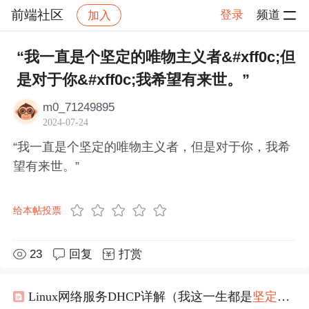
前端社区
登录
频道
加入
帖子详情
社区
前端社区
感慨
“我一直是个坚定的唯物主义者&#xff0c;但
是对于你&#xff0c;我希望有来世。”
m0_71249895
2024-07-24
“我一直是个坚定的唯物主义者，但是对于你，我希
望有来世。”
给本帖投票
23
回复
打赏
Linux网络服务DHCP详解（我这一生都是
坚定
不移