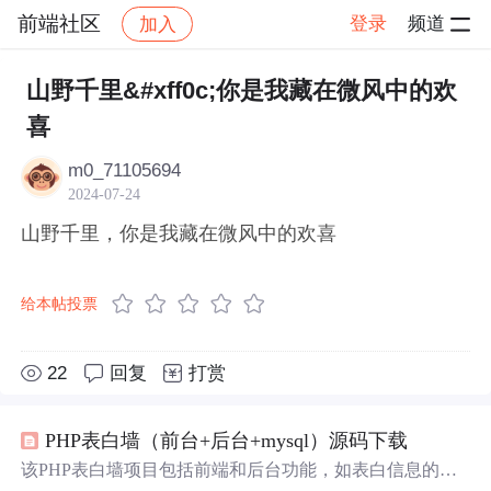
前端社区
登录
频道
加入
帖子详情
社区
前端社区
感慨
山野千里&#xff0c;你是我藏在微风中的欢
喜
m0_71105694
2024-07-24
山野千里，你是我藏在微风中的欢喜
给本帖投票
22
回复
打赏
PHP表白墙（前台+后台+mysql）源码下载
该PHP表白墙项目包括前端和后台功能，如表白信息的增