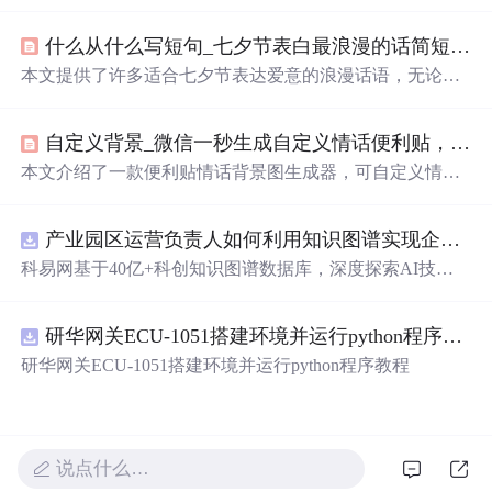
删改查等，使用MySQL数据库存储数据。
什么从什么写短句_七夕节表白最浪漫的话简短 适合七夕表白又甜又撩情话短句...
本文提供了许多适合七夕节表达爱意的浪漫话语，无论是
深情的告白还是甜蜜的撩拨，都能在这里找到灵感。
自定义背景_微信一秒生成自定义情话便利贴，做朋友圈背景图超级赞！！
本文介绍了一款便利贴情话背景图生成器，可自定义情话
并选择8种风格，助你轻松更换微信朋友圈背景，分享20句
甜蜜情话供你选择。
产业园区运营负责人如何利用知识图谱实现企业精准对接与协同？.docx
科易网基于40亿+科创知识图谱数据库，深度探索AI技术
在技术转移、成果转化、技术经纪、知识产权、产业创
新、科技招商等垂直领域的多样化应用场景，研究科技创
研华网关ECU-1051搭建环境并运行python程序教程
新领域的AI+数智化解决方案，推动科技创新与产业创新
智能化发展。
研华网关ECU-1051搭建环境并运行python程序教程
说点什么…