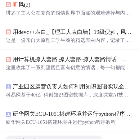
听
风(2)
讲述了主人公在复杂的感情世界中面临的艰难选择与内心
挣扎，展现了人性的复杂与情感的纠葛。
用devc++表白_【理工大表白墙】19级倪yl，风吹起如花般破碎的流年，而你的笑容摇晃摇晃，成为我命途中最美的点缀...
这是一份来自太原理工学生圈的精选表白内容，记录了学
生们之间的甜蜜告白与美好祝福，展现了青春校园生活的
温馨与浪漫。
用计算机撩人套路,撩人套路-撩人套路情话一问一答 - 个性说说吧
这里收集了一系列甜蜜且富有创意的情话，每一句都能触
动心弦，适合用来表达爱意或是增添日常生活中的小情
趣。
产业园区运营负责人如何利用知识图谱实现企业精准对接与协同？.docx
科易网基于40亿+科创知识图谱数据库，深度探索AI技术
在技术转移、成果转化、技术经纪、知识产权、产业创
新、科技招商等垂直领域的多样化应用场景，研究科技创
研华网关ECU-1051搭建环境并运行python程序教程
新领域的AI+数智化解决方案，推动科技创新与产业创新
智能化发展。
研华网关ECU-1051搭建环境并运行python程序教程