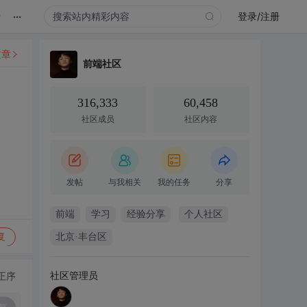
...
录
登录/注册
文章
前端社区
316,333
60,458
社区成员
社区内容
发帖
与我相关
我的任务
分享
前端
学习
经验分享
个人社区
复
北京·丰台区
社区管理员
正序