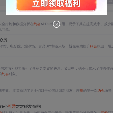
发表回
安全措施和数据分析在
约会
APP中发挥作用，揭示了其在提高效率、减少
私问题。
心房
r、海洋馆、电影院、溜冰场、食品DIY和游乐场，旨在帮助提升
约会
氛围，增
其独特的才情和魅力吸引了众多男嘉宾的关注。节目中，她不仅展示了即兴作
的
约会
对象。
速变化。本篇总结了男士们对于如何认识新朋友、理
想
的第一次
约会
场景
re小
可爱
对对碰发布啦!
爱
对对碰）》已上线。游戏包含四个场景，玩家需帮助被分开的小
可爱
们