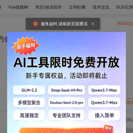
N
Vue技能树
简历/就业指导
立码吐槽
技术交流
BUG记
用AI写
服务超时,请刷新页面重试
约会
转发到动态
举报
写回
切换为时间