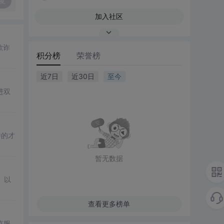
复
加入社区
欺诈
积分榜
荣誉榜
近7日
近30日
至今
进双
诗的才
暂无数据
、以
查看更多榜单
克服