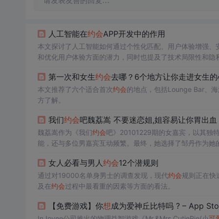
请发表友善的回复…
人工智能在
约会
APP开发中的作用
本文探讨了人工智能如何通过个性化匹配、用户体验增强、
和优化用户体验方面的潜力，同时也提及了技术局限性和隐
第一次和女生
约会
去哪？6个地方让你走进女生的
本文推荐了六个适合首次
约会
的地点，包括Lounge Ba
方了解。
我们
约会
吧魏荔嵩 不要迷恋姐,姐容易让你胃出血
魏荔嵩作为《我们
约会
吧》20101229期的女嘉宾，以
能，还与多位男嘉宾互动频繁。最终，她选择了邹丹作为她
女人必看与男人
约会
12个潜规则
通过对19000名单身男士的调查发现，现代
约会
规则正在快
及在
约会
过程中最看重的因素等方面的看法。
【免费游戏】你
想
成为爱神丘比特吗 ? – App Sto
InJoyee公司推出的物理益智游戏《Mr.&Mrs.CutiePie(小
可