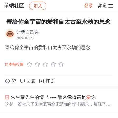
前端社区
登录
频道
加入
帖子详情
社区
前端社区
感慨
寄给你全宇宙的爱和自太古至永劫的思念
让我自己选
2024-07-25
寄给你全宇宙的爱和自太古至永劫的思念
给本帖投票
33
回复
打赏
朱生豪先生的情书 ---- 醒来觉得甚是
爱
你
这是一篇收录了朱生豪写给宋清如的情书摘录，展现了他
们之间深深的情感纽带。信中充满了
爱
意、
思念
和对彼此
的深情告白，体现了两人感情的纯真与深厚。朱生豪的文