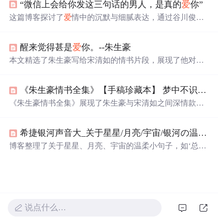
“微信上会给你发这三句话的男人，是真的
爱
你”
字透露出对宋清如的崇拜、渴望相见的急切以及即使面对
分离也无法磨灭的
爱
意。这些情书表达了
爱
情中的甜蜜、
这篇博客探讨了
爱
情中的沉默与细腻表达，通过谷川俊太
痛苦与期待，构成了一个关于
爱
的故事。
郎的诗句、
爱
情电影片段和名人情书，展示了
爱
的多种方
式：想念、晚安和含蓄的言语。文中引用了朱生豪和宋清
醒来觉得甚是
爱
你。--朱生豪
如、金正焕和德善的
爱
情故事，强调了真
爱
无需直接说'我
爱
你'，而是通过无时无刻的
思念
和行动来体现。
本文精选了朱生豪写给宋清如的情书片段，展现了他对
爱
情的独特见解和个人情感的真实流露。朱生豪的文字温柔
又充满智慧，表达了深深的
爱
意与
思念
。
《朱生豪情书全集》【手稿珍藏本】 梦中不识路，何以慰相思
《朱生豪情书全集》展现了朱生豪与宋清如之间深情款款
的通信，信中充满了
爱
意、
思念
与生活琐事的分享。朱生
豪的文字既富有诗意，又不乏幽默，表达了他对宋清如深
希捷银河声音大_关于星星/月亮/宇宙/银河の温柔小句子
深的
爱
恋和无尽的
思念
。信件内容包括两人相识的点滴、
相思之情、诗词交流、人生感悟等，展现了他们独特的情
博客整理了关于星星、月亮、宇宙的温柔小句子，如‘总有
感世界和深厚的感情纽带。
一天人间日落和星光我只陪着你看’等，展现了浪漫的氛
围，还提到若银河有声音的遐想，内容整理自网络。
说点什么…