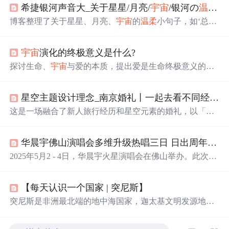
希捷银河声音大_关于星星/月亮/
宇宙
/银河の
温柔
小
博客整理了关于星星、月亮、
宇宙
的
温柔
小句子，如‘总有
一天人间日落和星光我只陪着你看’等，展现了
浪漫
的氛
围，还提到若银河有声音的遐想，内容整理自网络。
宇宙
演化的终极意义是什么?
探讨生命、
宇宙
与爱的本质，提出爱是生命终极意义的观
点，分析人类在
宇宙
中的位置，思考
宇宙
的诞生与终结。
星空主题设计理念_南京婚礼丨一起去看不同经纬度城市的星空吧
这是一场融合了新人旅行经历和星空元素的婚礼，以「一
起看不同经纬度城市的星空」为主题。主舞台呈现了曾游
历的城市地标，T台上空的霓虹灯排列着城市名，营造时
华晨宇佛山演唱会多维升级热唱三日 日出周年庆打造火星专属
空感。南京眼作为南京地标，动态灯光设计增加了活力。
舞台中央的热气球装饰象征云端旅行的自由，而创意迎宾
2025年5月2 - 4日，华晨宇火星演唱会在佛山举办。此次采
镜则以星空蓝和闪粉绘制，如同银河般
璀璨
。主桌花以
星
用乐园模式，多维升级，歌单全新编排，舞台装置有创
球
为设计核心，
星球
由颜料手工绘制，整体呈现出震撼而
新。第三日复刻日出经典造型，安可环节剧透新模式。现
唯美的星空风格。这场婚礼在2020年9月23日在南京紫金山
【每天认识一个国家 | 突尼斯】
场服务贴心，遇暴雨有应急措施，展现人文关怀。佛山站
庄举行，由南京瑞刻婚礼策划。
落幕，下一站相约青岛。
突尼斯是非洲最北端的地中海国家，迦太基文明发源地，
拥有联合国教科文组织认证的迦太基遗址、埃尔杰姆斗兽
场等罗马遗迹；融合阿拉伯、柏柏尔与地中海文化；以西