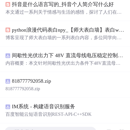
抖音是什么语言写的_抖音个人简介写什么好
本文通过一系列关于情感与生活的感悟，探讨了人们在面
对感情挫折和生活挑战时的态度与选择。从失望到洒脱，
从坚持到放手，每一段文字都充满了对生活的深刻理解和
python浪漫代码表白npy_【师大表白墙】表白wdl小姐姐，一眼看过去就记住的女孩子，笑起来时眼睛里有星星在闪烁~...
独特见解。
博客呈现了师大表白墙的一系列表白内容，多位同学向心
仪对象表达爱意，描述对方的优点与魅力，有的询问对方
是否单身，希望有进一步发展机会，充满青春的浪漫与纯
间歇性光伏出力下 48V 直流母线电压稳定控制及储能双向充放电闭环调控体系研究（Simulink仿真实现）
真。
内容概要：本文针对间歇性光伏出力条件下48V直流母线
电压稳定控制及储能双向充放电闭环调控问题，提出一种
基于离网光伏直流微网系统的协同控制体系。通过构建包
818777792058.zip
含光伏阵列、Boost型DC-DC变换器、双向DC-DC变换器
与锂离子电池储能系统的完整拓扑结构，结合光伏最大功
818777792058.zip
率点跟踪（MPPT）技术和储能系统的双向功率调节能
力，实现对功率供需失衡的有效抑制。系统采用分层控制
架构，集成电压外环与电流内环双闭环控制策略，确保在
IM系统 - 构建语音识别服务
光照强度波动、负载突变等动态工况下维持母线电压稳
百度智能云短语音识别REST-API-C++SDK
定。在Simulink环境中搭建全系统仿真模型，验证了控制策
略在多种扰动场景下的有效性与鲁棒性，显著提升了微网