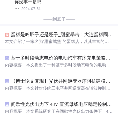
你没事干是吗
2024-07-31
——到底了——
蛋糕是叫胚子还是坯子_甜蜜暴击！大连蛋糕圈的“当红花旦”，一个蛋糕吃出四种口味！...
本文介绍了一家名为‘甜蜜城堡’的蛋糕店，以其丰富的蛋
糕种类和现做现卖的特色吸引顾客。资深蛋糕师傅使用高
品质原料如安佳奶油和宝茸果茸，制作出口感细腻、果香
基于多时段动态电价的电动汽车有序充电策略优化（Matlab代码实现）
四溢的蛋糕。文中提到了经典的欧式水果蛋糕和四口味的
法式经典蛋糕，让人垂涎欲滴。这家店铺分布在多个地
内容概要：本文提出了一种基于多时段动态电价的电动汽
区，为食客提供了方便的购买选择，无论是庆祝特殊时刻
车有序充电策略优化方法，并通过Matlab代码实现对该策
还是日常享受，都是不错的选择。
略进行仿真验证。该研究聚焦于缓解大规模电动汽车无序
【博士论文复现】光伏并网逆变器序阻抗建模、扫频辨识与弱电网交互稳定性分析【阻抗建模、验证扫频法】（Matlab代码、Simulink仿真实现）
充电对电网造成的峰谷负荷压力，通过设计科学的多时段
动态电价机制，引导用户在电网负荷低谷时段充电，从而
内容概要：本文针对传统三电平并网逆变器在谐波抑制、
实现削峰填谷、提升电网运行稳定性与可再生能源消纳能
电网不平衡适应性及动态响应方面的不足，提出一种基于
力的目标。文中建立了以电网负荷波动最小化和用户充电
有源中点箝位（ANPC）三电平拓扑的高性能并网控制策
成本最低化为双重目标的优化模型，结合实际用电数据开
间歇性光伏出力下 48V 直流母线电压稳定控制及储能双向充放电闭环调控体系研究（Simulink仿真实现）
略。通过融合双极性倍频脉宽调制（DPWMA）、正负序
展仿真分析，结果表明该策略能显著降低电网峰谷差，提
分离锁相技术与电网电压前馈控制，构建“精准同步-扰动
内容概要：本文系统研究了在间歇性光伏出力条件下，48
高电力系统的经济性与运行效率。该资源属于“博士论文复
补偿-优质调制”的一体化控制体系。ANPC拓扑凭借其开关
V直流母线电压的稳定控制策略及储能系统的双向充放电