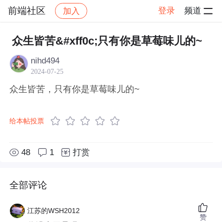
前端社区
登录
频道
加入
帖子详情
社区
前端社区
感慨
众生皆苦&#xff0c;只有你是草莓味儿的~
nihd494
2024-07-25
众生皆苦，只有你是草莓味儿的~
给本帖投票
48
1
打赏
全部评论
江苏的WSH2012
赞