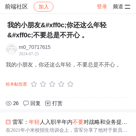
前端社区
登录
频道
加入
帖子详情
社区
前端社区
感慨
我的小朋友&#xff0c;你还这么年轻
&#xff0c;不要总是不开心 。
m0_70717615
2024-07-25
我的小朋友，你还这么年轻，不要总是不开心 。
给本帖投票
26
回复
打赏
雷军：
年轻
人入职半年内
不要
对战略和业务提意见，很多想法都不靠谱
在2021年小米校招生培训会上，雷军分享了他对于新员工