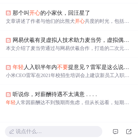
如何融入公司的建议，主张新员工在入职前半年尽量
不要
对公司战略和业务提意见，而是多听、多看、多学、多
那个叫
开心
的小家伙，回汪星了
想。这一话题引发了网友的热议，有人支持认为
年轻
人应
先了解公司，也有人认为新员工的观点有价值。
文章讲述了作者与他们的比熊犬
开心
共度的时光，包括
开
心
的生活点滴、健康问题与治疗过程，以及最后的离别。
尽管面临疾病困扰，
开心
仍然给家人留下了美好回忆。
网易伏羲有灵虚拟人技术助力麦当劳，虚拟偶像
开
本文介绍了麦当劳通过与网易伏羲合作，打造的二次元虚
拟偶像'
开心
姐姐'，如何通过创新形式吸引Z世代消费者，
实现品牌
年轻
化并提升营销效果。虚拟偶像技术的应用展
年轻
人入职半年内
不要
提意见？雷军是这么说的。。。
示了其在成本效益和个性化沟通上的优势。
小米CEO雷军在2021年校招生培训会上建议新员工入职半
年内
不要
提意见，认为在充分了解公司前，提的意见可能
不靠谱。这一观点引发网友热议，有人赞同应先做好本职
听说你，对薪酬待遇不太满意 . . . .
工作，有人则认为新人能带来新视角。类似的看法在华为
任正非也曾提出。文章强调职场新人应谨慎行事，先深入
年轻
人常因薪酬达不到预期而焦虑，但从长远看，短期薪
了解企业后再提建设性意见。
酬起伏不重要，身价增长才关键。职场目标是高薪酬，但
要先打磨技术、修炼内功。
不要
奢望绝对公平，多与自己
比。今年建议
年轻
人下调预期，拉长时间线看，很多纠结
都不是事。
说点什么…