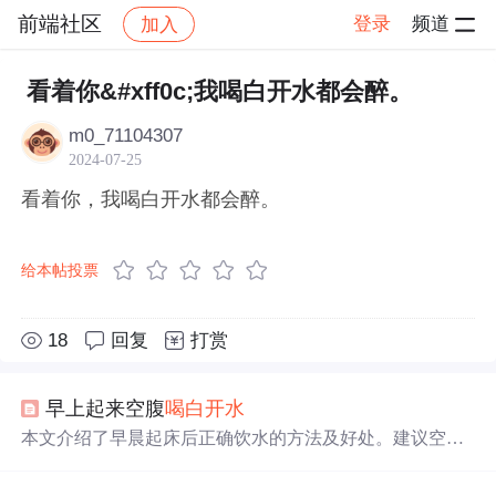
前端社区
登录
频道
加入
帖子详情
社区
前端社区
感慨
看着你&#xff0c;我喝白开水都会醉。
m0_71104307
2024-07-25
看着你，我喝白开水都会醉。
给本帖投票
18
回复
打赏
早上起来空腹
喝
白开水
本文介绍了早晨起床后正确饮水的方法及好处。建议空腹
喝
与室温相同的300毫升
白开水
，有助于稀释血液，促进新
陈代谢。不宜饮用过冷、过热或含糖饮料，以免刺激肠胃