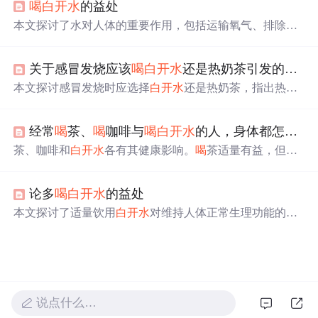
喝
白开水
的益处
或加速钙流失。
本文探讨了水对人体的重要作用，包括运输氧气、排除废
物、润滑组织、调节体温等。介绍了
白开水
是最适合儿童
的饮料，强调了多饮
白开水
的重要性。同时指出了纯净
关于感冒发烧应该
喝
白开水
还是热奶茶引发的辩论
水、矿泉水等的选择误区，以及饮料对儿童健康的潜在危
害。
本文探讨感冒发烧时应选择
白开水
还是热奶茶，指出热奶
茶不仅能有效补水补能，还具备缓解喉咙疼痛、鼻塞等不
适症状的能力，并可通过提升情绪促进康复。文章强调适
经常
喝
茶、
喝
咖啡与
喝
白开水
的人，身体都怎么样了？老实跟你说
量饮用低糖奶茶的安全性与合理性。
茶、咖啡和
白开水
各有其健康影响。
喝
茶适量有益，但过
浓或过烫可能伤胃；咖啡适度饮用可降低肝病风险，但大
量摄入可能影响睡眠。每天
喝
3-4杯咖啡较为合适。
白开水
论多
喝
白开水
的益处
是最简单的健康饮品，能滋润肠道，促进循环，但避免
喝
烫水。选择适合自己并正确饮用的饮品至关重要。
本文探讨了适量饮用
白开水
对维持人体正常生理功能的重
要作用，包括促进新陈代谢、辅助体温调节、改善肾脏排
泄功能及维持体液平衡。强调
白开水
作为零热量、无添加
的天然饮品，在日常 hydration 管理中的不可替代性，并指
出其相较于含糖饮料在预防肥胖、糖尿病及心血管疾病方
面的公共卫生价值。
说点什么…