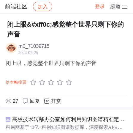
前端社区
登录
频道
加入
帖子详情
社区
前端社区
感慨
闭上眼&#xff0c;感觉整个世界只剩下你的
声音
m0_71039715
2024-07-25
闭上眼，感觉整个世界只剩下你的声音
给本帖投票
27
回复
打赏
高校技术转移办公室如何利用知识图谱精准定位产业需求与技术适配点？.docx
科易网基于40亿+科创知识图谱数据库，深度探索AI技术