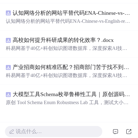
在技术转移、成果转化、技术经纪、知识产权、产业创
新、科技招商等垂直领域的多样化应用场景，研究科技创
认知网络分析的网站平替代码ENA-Chinese-vs-English-reproducible.zip
新领域的AI+数智化解决方案，推动科技创新与产业创新
智能化发展。
认知网络分析的网站平替代码ENA-Chinese-vs-English-repro
ducible.zip
高校如何提升科研成果的转化效率？.docx
科易网基于40亿+科创知识图谱数据库，深度探索AI技术
在技术转移、成果转化、技术经纪、知识产权、产业创
新、科技招商等垂直领域的多样化应用场景，研究科技创
产业招商如何精准匹配？招商部门苦于找不到符合产业链补链强链方向的目标企业怎么办？.docx
新领域的AI+数智化解决方案，推动科技创新与产业创新
智能化发展。
科易网基于40亿+科创知识图谱数据库，深度探索AI技术
在技术转移、成果转化、技术经纪、知识产权、产业创
新、科技招商等垂直领域的多样化应用场景，研究科技创
大模型工具Schema枚举鲁棒性工具｜原创源码+测试+离线报告
新领域的AI+数智化解决方案，推动科技创新与产业创新
智能化发展。
原创 Tool Schema Enum Robustness Lab 工具，测试大小
写、别名、未知枚举、空值与多语言取值对工具参数校验
和修复的影响。压缩包包含完整源码、3 项自动化测试、
可复现合成示例、离线 HTML/JSON/SVG 报告、1080×720
真实运行效果图、README、运行说明、功能清单、MIT
说点什么…
License 及原创与授权声明。运行时零第三方依赖，不包含