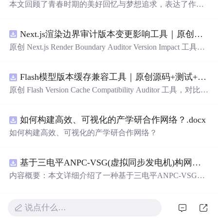
本文回顾了青春时期的美好回忆与梦想追求，表达了作者
对青春逝去的感慨及对未来生活的期许。
Next.js渲染边界审计版本变更影响工具｜原创源码+测试+离线报告
原创 Next.js Render Boundary Auditor Version Impact 工具，
围绕“建立服务端组件、客户端组件、数据获取、缓存和交
互边界图，识别错误跨界依赖”的结果，对比两个版本的输
Flash模型版本缓存兼容工具｜原创源码+测试+离线报告
入约定、规则参数、结果结构和风险项，识别变更影响。
压缩包包含完整源码、3 项自动化测试、可复现合成示
原创 Flash Version Cache Compatibility Auditor 工具，对比两
例、离线 HTML/JSON/SVG 报告、1080×720 真实运行效
个Flash模型版本的前缀规范、缓存键、Tokenizer、命中率
果图、README、运行说明、功能清单、MIT License 及
和重建成本。压缩包包含完整源码、3 项自动化测试、可
原创与授权声明。运行时零第三方依赖，不包含热点产品
如何构建高效、可视化的产学研合作网络？.docx
复现合成示例、离线 HTML/JSON/SVG 报告、1080×720
或开源项目源码、Logo、官方截图、论文、生产日志或其
真实运行效果图、README、运行说明、功能清单、MIT
如何构建高效、可视化的产学研合作网络？
他受限素材。
License 及原创与授权声明。运行时零第三方依赖，不包含
热点产品或开源项目源码、Logo、官方截图、论文、生产
日志或其他受限素材。
基于三电平ANPC-VSG(虚拟同步发电机)构网型逆变器控制+双闭环+中点电位平衡控制
内容概要：本文详细介绍了一种基于三电平ANPC-VSG
（虚拟同步发电机）构网型逆变器的复合控制策略，聚焦
于双闭环控制与中点电位平衡控制的实现，适用于光伏储
能系统并网的Simulink仿真模型。该模型为未发表的原创研
说点什么…
究成果，涵盖了逆变器在并网过程中的动态响应、稳定性