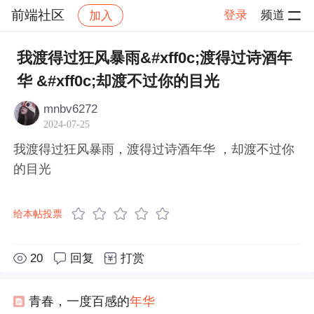
前端社区
登录
频道
加入
帖子详情
社区
前端社区
感慨
我渡得过狂风暴雨&#xff0c;渡得过诗酒年
华 &#xff0c;却渡不过你的目光
mnbv6272
2024-07-25
我渡得过狂风暴雨，渡得过诗酒年华 ，却渡不过你
的目光
给本帖投票
20
回复
打赏
青春，一度百感的
年华