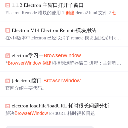
1.1.2 Electron 主窗口打开子窗口
Electron Remode 模块的使用 1
创建
demo2.html 文件 2
创建
demo2.js 文件 const btn=this.document.querySelector('#btn') co
nst {
Browser
Window
} = require('@electron/remote')
windo
Electron V14 Electron Remote模块用法
w
.onload=function(){ btn.onclick=()=>{ newwin=new
Browse
r
Window
({ ..
在v14版本中,electron 已经取消了 remote 模块,因此采用 con
st {
Browser
Window
} =require(‘electron’).remote 这种写法
会报错 undefined. 通过查阅官方文档.https://www.electronjs.o
electron学习一
Browser
Window
rg/docs/api/
browser
-
window
需要修改为以下的写法: 1.下载
新的单独模块 remote npm install --save @electron/remote 2.ma
*
Browser
Window
创建
和控制浏览器窗口 进程：主进程
in.js 引入该模块并初始化 r
一、
创建
程序窗口 //主进程中用下面代码 const {
Browser
Window
,app} = require('electron') //或者在渲染进程中用“rem
[electron]窗口
Browser
Window
ote” // const {
Browser
Window
} = require("electron").remote a
pp.on('re...
官网介绍主要代码。
electron loadFile/loadURL 耗时很长问题分析
解决
Browser
Window
loadURL 耗时很长问题