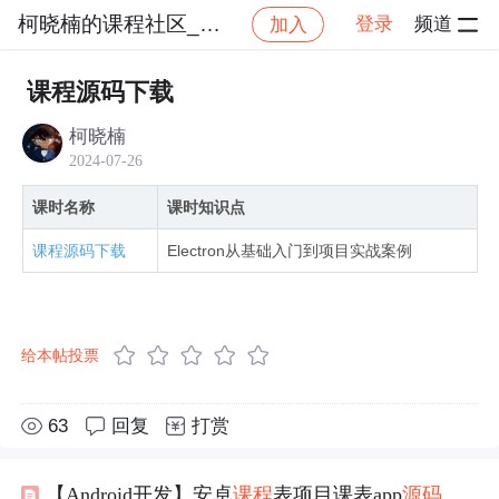
柯晓楠的课程社区_NO_1
登录
频道
加入
社区
柯晓楠的课程社区_NO_1
Electron实战：
课程源码下载
柯晓楠
2024-07-26
课时名称
课时知识点
课程源码下载
Electron从基础入门到项目实战案例
给本帖投票
63
回复
打赏
【Android开发】安卓
课程
表项目课表app
源码
可
下