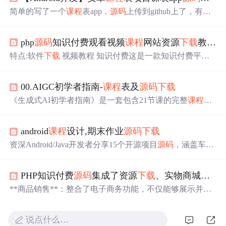
简单的写了一个
课程
表app，
源码
上传到github上了，有需
要的可以免费
下载
https://github.com/Babayaodonghai/Timeta
ble.git
php
源码
知识付费观看视频
课程
网站资源
下载
教程资料
特点:软件
下载
视频教程 知识付费这是一款知识付费平台
模板，后台可上传本地视频，批量上传视频连接，视频后
台可设计权限观看免费试看时间时长，会员等级观看，付
00.AIGC初学者指南-
课程
表及
源码
下载
费观看等功能，也带软件app权限
下载
，帮助知识教育和软
件推广企业提升业绩，解决流量获客痛点。注:会员中心视
《生成式AI初学者指南》是一套包含21节课的完整
课程
体
频订单和播放记录是需要单个付费购买的视频才能显示视
系，涵盖生成式AI基础知识和实践应用开发。
课程
采用本
频订单和播放记录。PS:php版本推荐7.3（本地测试为7.3无
地化部署方案，使用conda环境和VS Code工具，分为理论
问题），mysql推荐使用5.6（本地测试为5.7无问题）php
源
android
课程
设计,期末作业
源码
下载
学习和项目实践两类内容，涉及文本/图像生成、聊天应
码
知识付费观看视频
课程
网站资源
下载
教程资料
源码
。
用、RAG框架等核心主题。学习需要Python基础，每节课
资深Android/Java开发者分享15个开源项目
源码
，涵盖车辆
提供代码示例、README文档和扩展资源。
课程
支持本地
租赁、校园管理、生活工具等多领域应用。所有项目均基
运行，详细介绍了环境搭建、
源码
下载
（支持Git克隆或ZI
于Android Studio开发，使用SQLite本地数据库存储数据。
P
下载
）和服务器部署方法，帮助初学者系统掌握生成式A
PHP知识付费
源码
集成了资源
下载
、实物商城、直播互动、在线
提供包括校园签到、选课系统、记账本、音乐播放器等完
I应用开发全流程。
整
源码
下载
，适合毕业设计参考或二次开发。作者承诺技
**商品销售**：整合了电子商务功能，不仅能够展示并出
术支持，并可接受项目
售实体产品，还具备订单处理和物流状态追踪的能力。- **
教育模块**：专为网络教学设计，允许讲师创建
课程
章
说点什么…
节、上传教学内容，并对学生的学习进度进行监督。- **直