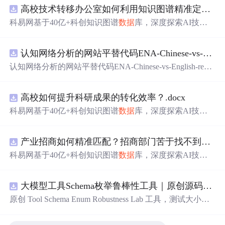
高校技术转移办公室如何利用知识图谱精准定位产业需求与技术适配点？.docx
科易网基于40亿+科创知识图谱
数据
库，深度探索AI技术
在技术转移、成果转化、技术经纪、知识产权、产业创
新、科技招商等垂直领域的多样化应用场景，研究科技创
认知网络分析的网站平替代码ENA-Chinese-vs-English-reproducible.zip
新领域的AI+数智化解决方案，推动科技创新与产业创新
智能化发展。
认知网络分析的网站平替代码ENA-Chinese-vs-English-repro
ducible.zip
高校如何提升科研成果的转化效率？.docx
科易网基于40亿+科创知识图谱
数据
库，深度探索AI技术
在技术转移、成果转化、技术经纪、知识产权、产业创
新、科技招商等垂直领域的多样化应用场景，研究科技创
产业招商如何精准匹配？招商部门苦于找不到符合产业链补链强链方向的目标企业怎么办？.docx
新领域的AI+数智化解决方案，推动科技创新与产业创新
智能化发展。
科易网基于40亿+科创知识图谱
数据
库，深度探索AI技术
在技术转移、成果转化、技术经纪、知识产权、产业创
新、科技招商等垂直领域的多样化应用场景，研究科技创
大模型工具Schema枚举鲁棒性工具｜原创源码+测试+离线报告
新领域的AI+数智化解决方案，推动科技创新与产业创新
智能化发展。
原创 Tool Schema Enum Robustness Lab 工具，测试大小
写、别名、未知枚举、空值与多语言取值对工具参数校验
和修复的影响。压缩包包含完整源码、3 项自动化测试、