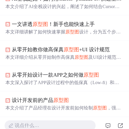
本文介绍了AI全栈设计的兴起，阐述了如何结合Cursor与C
laude 3.7，从理解用户需求开始，生成APP
原型图
和UI设
计，还能优化动态交互与用户体验。同时说明了其对APP
一文讲透
原型图
！新手也能快速上手
设计开发流程的提升，如提高效率、优化协作等，并给出
社交APP的实际案例。
本文详细讲解了如何快速掌握
原型图
设计，分为五个步骤
帮助新手画出第一个原型，并总结了常见的五大误区。文
章强调原型设计应注重逻辑而非美观，推荐使用简单工具
从零开始教你做高保真
原型图
+UI 设计规范
如摹客3和Balsamiq，同时提供进阶技巧提升专业度。
本文详细介绍从零开始制作高保真
原型图
及UI设计规范的
全过程，涵盖颜色、字体、图标的选择与规范制定，以及
如何设计和完善各个阶段的页面。
从零开始设计一款APP之如何做
原型图
本文深入探讨了APP设计过程中的低保真（Low-fi）和高
保真（Hi-fi）
原型图
的作用及设计要点，从团队协作、视
觉风格确定到个性化设计，全方位解析设计流程。
设计开发前的产品
原型图
本文介绍了产品经理在设计开发前如何绘制
原型图
，强调
了
原型图
的重要性，尤其是低保真
原型图
在减少设计和开
发错误中的作用。通过一个实际案例，分享了使用Axure P
说点什么…
R制作
原型图
的步骤，以及在设计过程中应注意的架构规