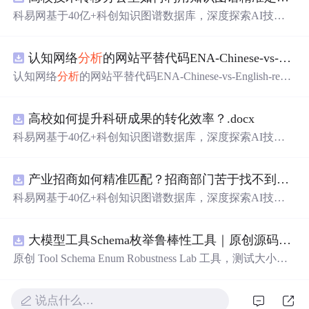
科易网基于40亿+科创知识图谱数据库，深度探索AI技术
在技术转移、成果转化、技术经纪、知识产权、产业创
新、科技招商等垂直领域的多样化应用场景，研究科技创
认知网络
分析
的网站平替代码ENA-Chinese-vs-English-reproducible.zip
新领域的AI+数智化解决方案，推动科技创新与产业创新
智能化发展。
认知网络
分析
的网站平替代码ENA-Chinese-vs-English-repro
ducible.zip
高校如何提升科研成果的转化效率？.docx
科易网基于40亿+科创知识图谱数据库，深度探索AI技术
在技术转移、成果转化、技术经纪、知识产权、产业创
新、科技招商等垂直领域的多样化应用场景，研究科技创
产业招商如何精准匹配？招商部门苦于找不到符合产业链补链强链方向的目标企业怎么办？.docx
新领域的AI+数智化解决方案，推动科技创新与产业创新
智能化发展。
科易网基于40亿+科创知识图谱数据库，深度探索AI技术
在技术转移、成果转化、技术经纪、知识产权、产业创
新、科技招商等垂直领域的多样化应用场景，研究科技创
大模型工具Schema枚举鲁棒性工具｜原创源码+测试+离线报告
新领域的AI+数智化解决方案，推动科技创新与产业创新
智能化发展。
原创 Tool Schema Enum Robustness Lab 工具，测试大小
写、别名、未知枚举、空值与多语言取值对工具参数校验
和修复的影响。压缩包包含完整源码、3 项自动化测试、
说点什么…
可复现合成示例、离线 HTML/JSON/SVG 报告、1080×720