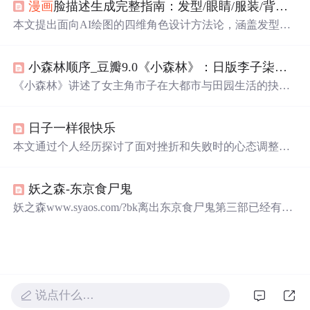
漫画
脸描述生成完整指南：发型/眼睛/服装/背景故事四维角色设计方法论
分。
本文提出面向AI绘图的四维角色设计方法论，涵盖发型、
眼睛、服装与背景故事四大核心维度，强调其作为可执
行、可复用、可微调的语义结构化框架。方法依托大语言
小森林顺序_豆瓣9.0《小森林》：日版李子柒，生活太累不妨停一停
模型（Qwen3-32B）实现角色意图理解，并深度适配Stable
Diffusion、NovelAI、ComfyUI等主流AI绘图平台，支持分
《小森林》讲述了女主角市子在大都市与田园生活的抉择
层提示词生成、跨平台提示优化及定向迭代调试，显著提
中，通过四季的更迭和美食的制作，逃避现实、治愈童年
升动漫角色生成的一致性、细节可控性与人设表现力。
创伤，最终找到重新出发的意义。影片以其质朴的生活方
日子一样很快乐
式和细腻的情感描绘，成为现代人向往的治愈系佳作。
本文通过个人经历探讨了面对挫折和失败时的心态调整，
强调了接受不完美和适时放松的重要性，鼓励读者学会享
受过程，而非过分追求结果。
妖之森-东京食尸鬼
妖之森www.syaos.com/?bk离出东京食尸鬼第三部已经有段
时间了，在出之前就已经积累了大量的人气，不知道有多
少小伙伴找不到资源的呢？？在
漫画
第一部故事发生时的
很久存在喰种组织。来源于3区，后漫延到4区。最后牵连
到整个东京。后来ccg集结人马对小丑发起歼灭战。现已知
当年的歼灭队中有有马，平子和法寺。最终小丑组织灭
说点什么…
亡。一些成员被关入收容所。。 但不知道由于什么原因在
7年后又东山再起了。借助青...