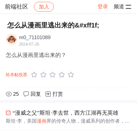
前端社区
登录
频道
加入
帖子详情
社区
前端社区
感慨
怎么从漫画里逃出来的&#xff1f;
m0_71101089
2024-07-26
怎么从漫画里逃出来的？
给本帖投票
25
回复
打赏
“漫威之父”斯坦·李去世，西方江湖再无英雄
斯坦·李，美国
漫画
界的传奇人物，漫威系列的创作者，于
95岁离世。他创造了众多知名英雄，如蜘蛛侠、钢铁侠
等，并在电影中频繁客串，成为漫威电影不可或缺的一部