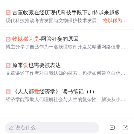
电话号码生成问题，其中电话号码前三位固定为888，其余
位数需满足象棋“将步”规则，即相邻数字只能与有限个数
古董收藏在经历现代科技手段下加持越来越多的古物被发掘发现的情况下如何维持
的数字相邻。通过实现代码和实例演示，展示了算法的时
间复杂度和空间复杂度，并计算了最终可能的电话号码数
现代科技推动考古发掘与文物保护技术发展，‘
物以稀为贵
量。
’的收藏铁律正被重构。维持稀缺性叙事的策略包括科技赋
能下的稀缺性再定义，如信息垄断与数字孪生；市场机制
物以稀为贵
-网管狂妄的原因
的人为调控，像资本闭环与标准重构；意识形态与认知塑
造，如叙事升级与法律工具运用；还有动态平衡机制，未
博主分享了自己作为一名既懂软件开发又精通网络但非网
来或催生更隐蔽维持机制。
管的经历, 揭示了程序员与网管间的认知差异及行业内的轻
视现象, 呼吁两者间应更多地相互理解和尊重。
原来
爱
也需要被表达
文章讲述了作者对自我认知的探索，包括如何建立自信，
如何面对别人的褒奖和批评，以及个人的不配得感来源。
作者反思了童年缺乏肯定对其自信心的影响，并意识到表
《人人都
爱
经济学》 读书笔记（1）
达情感和接受
爱
的重要性。,
经济学能帮助人们理解社会与人生的复杂性，解决从小就
有疑惑的问题，如
物以稀为贵
的原因、粮食与农民的关
系、利息是否意味着剥削等。通过边际考虑、机会成本考
虑和均衡考虑的独特思维方式，经济学不仅有趣且伟大。
边际考虑强调只考虑最后或新增加的单位带来的变化；机
说点什么…
会成本考虑则是衡量放弃其他可能的最大价值；均衡考虑