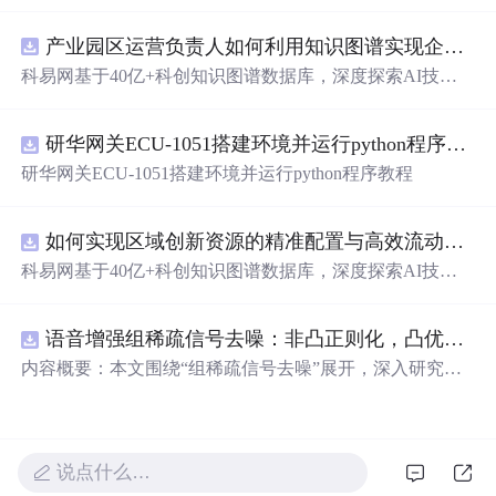
不同主题的诗句，如古代诗词、武侠意境等，体验文字的
无限可能。
产业园区运营负责人如何利用知识图谱实现企业精准对接与协同？.docx
科易网基于40亿+科创知识图谱数据库，深度探索AI技术
在技术转移、成果转化、技术经纪、知识产权、产业创
新、科技招商等垂直领域的多样化应用场景，研究科技创
研华网关ECU-1051搭建环境并运行python程序教程
新领域的AI+数智化解决方案，推动科技创新与产业创新
智能化发展。
研华网关ECU-1051搭建环境并运行python程序教程
如何实现区域创新资源的精准配置与高效流动？.docx
科易网基于40亿+科创知识图谱数据库，深度探索AI技术
在技术转移、成果转化、技术经纪、知识产权、产业创
新、科技招商等垂直领域的多样化应用场景，研究科技创
语音增强组稀疏信号去噪：非凸正则化，凸优化研究（Matlab代码实现）
新领域的AI+数智化解决方案，推动科技创新与产业创新
智能化发展。
内容概要：本文围绕“组稀疏信号去噪”展开，深入研究了
基于非凸正则化与凸优化的信号处理方法，并提供了完整
的Matlab代码实现。文章系统阐述了如何通过引入非凸正
则项克服传统稀疏恢复方法的局限性，从而在语音增强等
实际应用中实现更优的去噪性能。研究采用组稀疏建模范
说点什么…
式，将信号按子带或时频块进行分组，以更好地保留信号