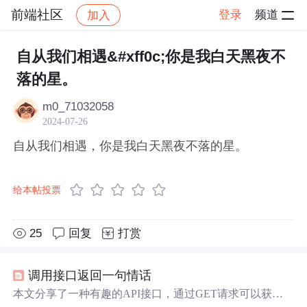
前端社区
登录
频道
加入
帖子详情
社区
前端社区
感慨
自从我们相遇&#xff0c;你是我白天黑夜不
落的星。
m0_71032058
2024-07-26
自从我们相遇，你是我白天黑夜不落的星。
给本帖投票
25
回复
打赏
调用接口返回一句情话
本文分享了一种有趣的API接口，通过GET请求可以获取