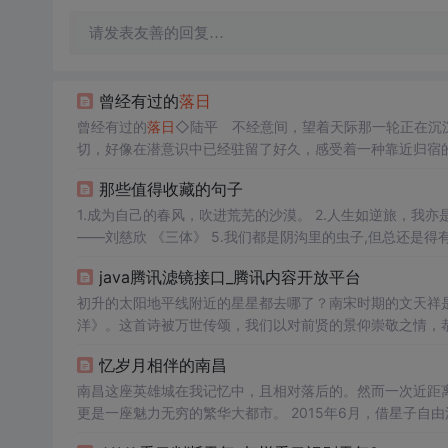
请发表友善的回复…
曾经有过的
落日
曾经有过的
落日
◇陆平 不经意间，望着天际那一轮正在沉
切，好像在潜意识中已经驻留了好久，感受着一种靠近归宿
落。而那个时候，你或许正伫立在高楼层自家温馨的窗户前
那些值得收藏的句子
中确实有过那样的一刻，扶着把
1.成为自己的春风，吹进荒芜的沙漠。 2.人生如逆旅，我亦是行人。 3.与其互为人间，不如自成宇宙。 4.给时光以生命，给岁月以文明。
——刘慈欣 《三体》 5.我们都是阴沟里的虫子,但总还是得有人仰望星空. ——刘慈欣 《三体》 6.弱小和无知从来都不是生存的障碍，傲
java腾讯滤镜接口_腾讯内容开放平台
初升的太阳地平线附近的星星都去哪了？南宋时期的文天祥
洋》。这首诗被万世传颂，我们以对前贤的景仰崇敬之情，
打萍。惶恐滩头说惶恐，零丁洋里叹零丁。人生自古谁无死
忆岁月相伴的南昌
寥无几，犹如四周地平线上的恒星一般稀少...
南昌这座英雄城在我记忆中，且相对落后的。然而一次近距
更是一座魅力无穷的繁华大都市。 2015年6月，借星子自
昌时已是下午6点的时候，进入市区，一座现代化的大都市