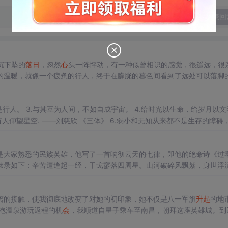
发表回
沉下坠的
落日
，忽然
心
头一阵怦动，有一种似曾相识的感觉，很遥远，很
的温暖，就像一个疲惫的行人，终于在朦胧的暮色间看到了远处可以落脚
，或许还漫步在旷野宁静的小道，甚至正骑着车子在下班的人流之中。 
慢才是。——刘慈欣 《三体》 7.庄颜：“我觉得它像。晚霞的眼睛” 罗辑：“你怎么不说是朝霞的眼睛” 庄颜：...
是大家熟悉的民族英雄，他写了一首响彻云天的七律，即他的绝命诗《过
恭录如下：辛苦遭逢起一经，干戈寥落四周星。山河破碎风飘絮，身世浮
？留取丹
心
照汗青。第二句“干戈寥落四周星"，比喻当时抵抗蒙古人的义
离的接触，使我彻底地改变了对她的初印象，她不仅是八一军旗
升起
的地
由泡温泉游玩返程的机
会
，我顺道自星子乘车至南昌，朝拜这座英雄城。到
映入眼帘，赣江、抚河穿城而过，江水在霓虹灯的映衬下透着一丝清凉，