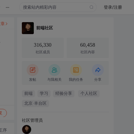
...
录
登录/注册
文章
前端社区
点
316,330
60,458
社区成员
社区内容
发帖
与我相关
我的任务
分享
前端
学习
经验分享
个人社区
北京·丰台区
复
社区管理员
正序