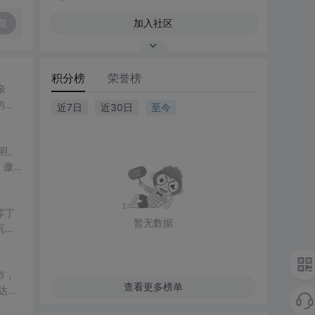
复
加入社区
积分榜
荣誉榜
亲
的村
近7日
近30日
至今
记忆
零丁
暂无数据
沉雨
军寥
市，
查看更多榜单
达南
高楼大