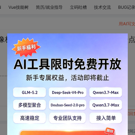
N
Vue技能树
简历/就业指导
立码吐槽
技术交流
BUG记
用AI写
像极了我喜欢你的心……”“嗯？”“就算会一
……”“嗯？”“就算会一点一点沉下去，明天照样会升起。”
转发到动态
举报
写回
切换为时间