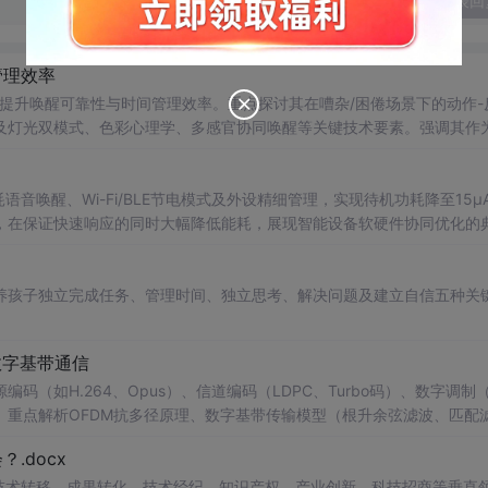
发表回
管理效率
何提升唤醒可靠性与时间管理效率。重点探讨其在嘈杂/困倦场景下的动作-
及灯光双模式、色彩心理学、多感官协同唤醒等关键技术要素。强调其作
智能设备可靠性短板方面的信息技术价值。
耗语音唤醒、Wi-Fi/BLE节电模式及外设精细管理，实现待机功耗降至15μ
，在保证快速响应的同时大幅降低能耗，展现智能设备软硬件协同优化的
养孩子独立完成任务、管理时间、独立思考、解决问题及建立自信五种关
数字基带通信
如H.264、Opus）、信道编码（LDPC、Turbo码）、数字调制（
机制。重点解析OFDM抗多径原理、数字基带传输模型（根升余弦滤波、匹配
信性能与误码率分析。
.docx
在技术转移、成果转化、技术经纪、知识产权、产业创新、科技招商等垂直