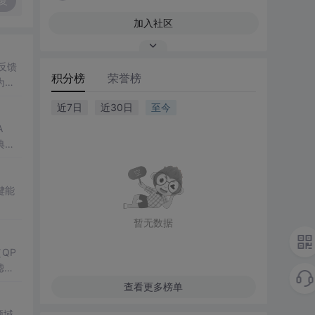
复
加入社区
反馈
积分榜
荣誉榜
为数
近7日
近30日
至今
A
典
键能
暂无数据
QP
滤
查看更多榜单
领域