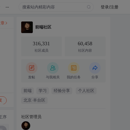
...
录
登录/注册
文章
前端社区
316,331
60,458
社区成员
社区内容
发帖
与我相关
我的任务
分享
前端
学习
经验分享
个人社区
复
北京·丰台区
社区管理员
正序