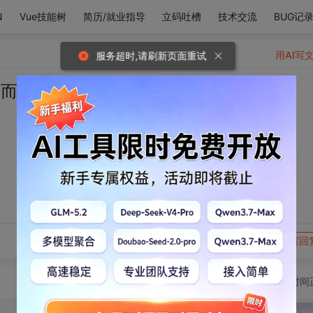
N
Vue技能树
简历/就业指导
立码吐槽
技术交流
BUG记
用AI写
服务超时,请刷新页面重试
，而是你的声音
转发到动态
举报
写回
切换为时间