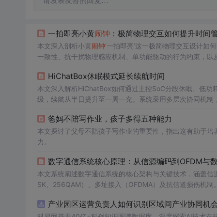
请发表友善的回复…
一拍即亮小黄
闹钟
：极简物理交互如何提升时间
本文深入剖析小黄
闹钟
‘一拍即亮’这一极简物理交互设计如
一致性、抗干扰物理感应机制、单功能驱动的行为约束，以
字极简主义工具，在减少决策负担、强化物理存在感、弥补
HiChatBox休眠模式延长续航时间
本文深入解析HiChatBox如何通过主控SoC分段休眠、低功
级，续航从半日提升至一周一充。系统采用多层次协同机制
范。
爸妈不陪写作业，孩子多得五种能力
本文探讨了父母不陪孩子写作业的重要性，指出这有助于培
力。
数字通信系统核心原理：从信源编码到OFDM与
本文系统阐述数字通信系统的核心架构与关键技术，涵盖信源编码（
SK、256QAM）、多址接入（OFDMA）及抗信道损伤
波、同步与判决），并结合Python仿真验证QPSK基带通
产业园区运营负责人如何识别区域间产业协同机会？
科易网基于40亿+科创知识图谱数据库，深度探索AI技术