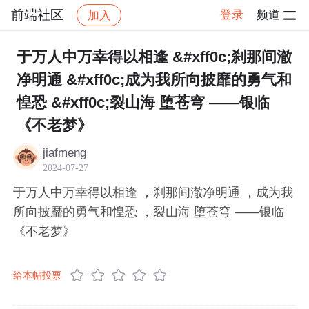
前端社区
登录
频道
加入
帖子详情
社区
前端社区
感慨
于万人中万幸得以相逢 &#xff0c;刹那间澈
净明通 &#xff0c;成为我所向披靡的勇气和
惶恐 &#xff0c;裂山海 堕苍穹 ——银临
《不老梦》
jiafmeng
2024-07-27
于万人中万幸得以相逢 ，刹那间澈净明通 ，成为我
所向披靡的勇气和惶恐 ，裂山海 堕苍穹 ——银临
《不老梦》
给本帖投票