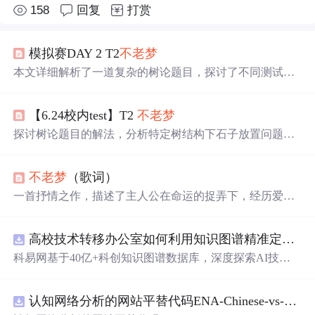
158
回复
打赏
模拟赛DAY 2 T2
不老梦
本文详细解析了一道复杂的树论题目，探讨了不同测试点
的解决方案，从直接输出到爆搜，再到优化的DFS回溯算
法。通过对比不同策略下的石子放置顺序，得出了最优解
【6.24校内test】T2
不老梦
的数学归纳证明。
探讨树论题目的解法，分析特定树结构下石子放置问题的
算法设计，涉及回溯、排序与动态规划策略。
不老梦
（歌词）
一首抒情之作，描述了主人公在命运的捉弄下，经历爱情
的甜蜜与苦楚，表达了对于缘分的感慨与对未来的期许。
高校技术转移办公室如何利用知识图谱精准定位产业需求与技术适配点？.docx
科易网基于40亿+科创知识图谱数据库，深度探索AI技术
在技术转移、成果转化、技术经纪、知识产权、产业创
新、科技招商等垂直领域的多样化应用场景，研究科技创
认知网络分析的网站平替代码ENA-Chinese-vs-English-reproducible.zip
新领域的AI+数智化解决方案，推动科技创新与产业创新