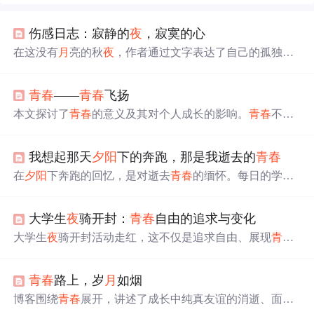
伤感日志：寂静的
夜
，寂寞的心
在这没有
月
亮的秋
夜
，作者通过文字表达了自己的孤独和
迷茫。在寂静的
夜
晚，作者试图寻找内心的平静，但绝望
和疲惫笼罩着他们。作者渴望在现实生活中找到勇气，避
青春
——
青春
飞扬
免迷
失
自我。在回忆与展望之间，
时光
悄悄流逝，文字成
为了他们依赖的避风港。红尘往事，
青春
不再，作者在文
本文探讨了
青春
的意义及其对个人成长的影响。
青春
不仅
字中释放情绪，寻找解脱。
是生命的阶段，更是追求梦想、克服困难的过程。文章鼓
励年轻人勇敢面对挑战，珍惜
青春
时光
，积极向上。
我想起那天
夕阳
下的奔跑，那是我逝去的
青春
在
夕阳
下奔跑的回忆，是对逝去
青春
的缅怀。每日的学习
与记录，不仅是知识的积累，更是对未来的期许。希望多
年后回望，能感谢那个曾经坚持的自己。
大学生
夜
骑开封：
青春
自由的追求与变化
大学生
夜
骑开封活动走红，这不仅是追求自由、展现
青春
活力的方式，也引发社会复杂反响。媒体讨论、官方企业
响应，从众心理和社会激励使参与人数增多。随着社会发
青春
路上，岁
月
如烟
展，追求自由方式变化，需引导规范，构建和谐活力社
会。
博客围绕
青春
展开，讲述了成长中纯真友谊的消逝、面对
世俗的无奈，以及在
青春
路上的迷茫与坚持。还提及成长