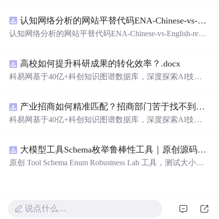
在技术转移、成果转化、技术经纪、知识产权、产业创
新、科技招商等垂直领域的多样化应用场景，研究科技创
认知网络分析的网站平替代码ENA-Chinese-vs-English-reproducible.zip
新领域的AI+数智化解决方案，推动科技创新与产业创新
智能化发展。
认知网络分析的网站平替代码ENA-Chinese-vs-English-repro
ducible.zip
高校如何提升科研成果的转化效率？.docx
科易网基于40亿+科创知识图谱数据库，深度探索AI技术
在技术转移、成果转化、技术经纪、知识产权、产业创
新、科技招商等垂直领域的多样化应用场景，研究科技创
产业招商如何精准匹配？招商部门苦于找不到符合产业链补链强链方向的目标企业怎么办？.docx
新领域的AI+数智化解决方案，推动科技创新与产业创新
智能化发展。
科易网基于40亿+科创知识图谱数据库，深度探索AI技术
在技术转移、成果转化、技术经纪、知识产权、产业创
新、科技招商等垂直领域的多样化应用场景，研究科技创
大模型工具Schema枚举鲁棒性工具｜原创源码+测试+离线报告
新领域的AI+数智化解决方案，推动科技创新与产业创新
智能化发展。
原创 Tool Schema Enum Robustness Lab 工具，测试大小
写、别名、未知枚举、空值与多语言取值对工具参数校验
和修复的影响。压缩包包含完整源码、3 项自动化测试、
可复现合成示例、离线 HTML/JSON/SVG 报告、1080×720
真实运行效果图、README、运行说明、功能清单、MIT
说点什么…
License 及原创与授权声明。运行时零第三方依赖，不包含