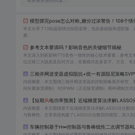
请发表友善的回复…
模型摆完pose怎么对称_糖分过浓警告！108个情
本文分享了13组超甜情侣拍照姿势，包括基础版和进阶版
蜜。
参考文本要填吗？影响音色的关键细节揭秘
本文深入剖析影响TTS音色一致性的核心技术要素：参考文
位迁移三大隐患及应对方法；音素模式在多音字、方言、专
障法与实证参数配置，聚焦GLM-TTS在语音合成任务中的
三相并网逆变器虚拟阻抗+统一有源阻尼策略SVP
内容概要：本文围绕三相并网逆变器的控制策略展开研究，重
间矢量脉宽调制）与SPWM（正弦脉宽调制）两种调制方式在
合统一有源阻尼技术有效抑制LC或LCL滤波器引起的谐振
【短期
风
电功率预测】近端梯度算法求解LASSO
制策略的设计、调制算法的实现、动态响应分析及谐波抑制效
术，构建了完整的高性能并网逆变器控制系统仿真体系。; 适合人群：适用于从事电力电子、新能源发电、智能电网及相关领域的研究生、
内容概要：本文围绕基于近端梯度算法求解LASSO分位数
科研人员和工程技术人员，特别是具备三相并网逆变器控制理论基础并熟悉M
与鲁棒性。文章系统构建了LASSO分位数回归模型，深入
①用于高校与科研机构开展并网逆变器稳定性与控制策略的
据与异常值干扰等问题。通过Matlab平台完成了完整的算
车辆控制基于H∞控制器与鲁棒线性二次调节器RL
工作；③为企业研发高性能、高可靠性的并网逆变器产品提供先进的控制方案与技术原型支
能，结果表明其相较于传统方法具有更强的稳定性和准确性
k模型文件进行实际操作与仿真验证，重点关注虚拟阻抗参
方向与技术应用案例，突出该方法在新能源预测与智能优化中的广泛适用性与实践价值。; 
内容概要：本文围绕铰接式重型车辆的稳健路径跟踪控制问题