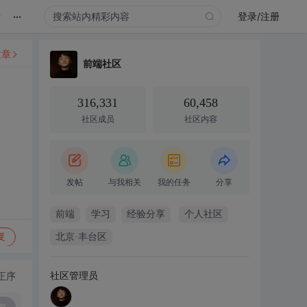
...
录
登录/注册
文章
前端社区
316,331
60,458
社区成员
社区内容
发帖
与我相关
我的任务
分享
前端
学习
经验分享
个人社区
复
北京·丰台区
社区管理员
正序