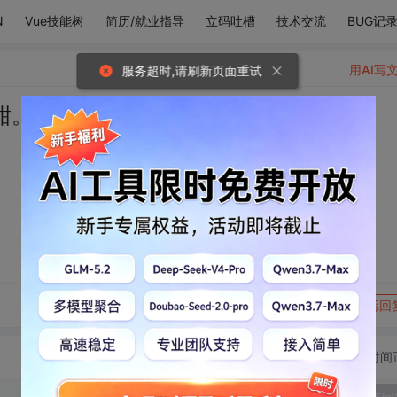
N
Vue技能树
简历/就业指导
立码吐槽
技术交流
BUG记
用AI写
服务超时,请刷新页面重试
甜。
转发到动态
举报
写回
切换为时间