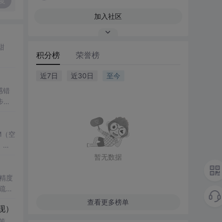
复
加入社区
甜
积分榜
荣誉榜
近7日
近30日
至今
感错
步保
M（空
，结
了控
暂无数据
键技
精度
疏数
真验证
性
查看更多榜单
现）
科研
影响，
策