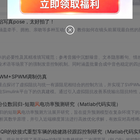
发表回
侣写真pose，太好拍了！
，涵盖牵手、拥抱、亲吻等多种互动方式，教你如何在镜头前展现最自然的
本的必要性及其精准填写规范；参考音频中沉默噪音、文本隐形断句、情
业术语等场景下的强制发音控制机制。同时涵盖批量合成中音色稳定的四
可复现工程实践。
WM+SPWM调制仿真
点探讨了虚拟阻抗与统一有源阻尼相结合的控制方法，并实现了SVPW
Simulink平台下的仿真建模。通过引入虚拟阻抗改善系统输出阻抗特性
问题，从而提升逆变器在弱电网条件下的并网稳定性与电能质量。研究涵盖
分位数回归-短期
风
电功率预测研究（Matlab代码实现）
果评估，同时拓展涉及正负序分离、中点电位平衡、DPWMA调制等关
回归的短期
风
电功率预测方法展开研究，旨在提升预测模型在复杂环境下的
ATLAB/Simulink仿真环境的专业人士；; 使用场景及目标：
剖析其数学原理，并引入近端梯度算法进行高效优化求解，有效应对高维稀
深入研究；②支撑学位论文撰写、学术期刊投稿或科研项目申报中的仿
法实现与仿真实验，利用实际
风
电数据验证了该方法在不同分位点下的预测
QR的铰接式重型车辆的稳健路径跟踪控制研究（Matlab代码实
持；; 阅读建议：建议读者结合提供的Simulin
。此外，文档还整合了电力系统、机器学习、路径规划等多个领域的相关
数设计与有源阻尼的协同作用机制，深入理解不同调制策略对系统性能的
适合人群：具备扎实的数学基础（如凸优化、统
，提出并实现了基于H∞控制器与鲁棒线性二次调节器（RLQR）的控制