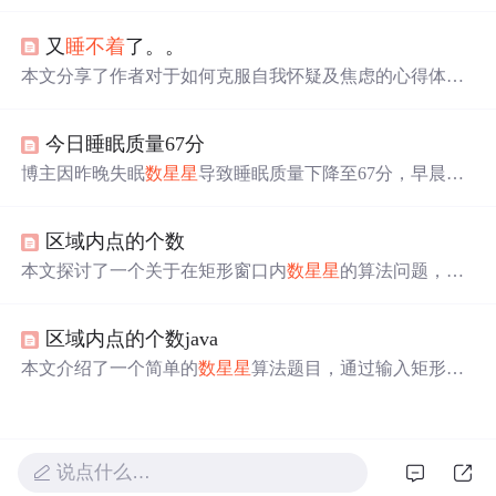
星
，而不是沉迷于电子设备。这个习惯展现了他对自然美
的欣赏和对平静生活的追求。
又
睡不着
了。。
本文分享了作者对于如何克服自我怀疑及焦虑的心得体
会，强调了保持淡定从容的重要性，并提出只要真心为自
己的内心服务，外界的困难和障碍都将迎刃而解。
今日睡眠质量67分
博主因昨晚失眠
数星星
导致睡眠质量下降至67分，早晨起
得早使得精神状态一般。为避免下午更加疲倦，计划中午
小憩一会来改善状况。
区域内点的个数
本文探讨了一个关于在矩形窗口内
数星星
的算法问题，通
过C语言实现，判断星星是否位于特定矩形区域内。文章
提供了完整的源代码，并讨论了在输入过程中遇到的int与d
区域内点的个数java
ouble类型转换的问题。
本文介绍了一个简单的
数星星
算法题目，通过输入矩形区
域和星星坐标来计算位于该区域内的星星数量。文章提供
了完整的Java代码示例，展示了如何判断一个点是否在矩
形内，并通过循环迭代完成计数。
说点什么…