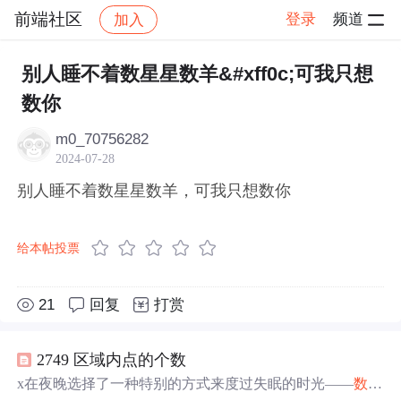
前端社区
登录
频道
加入
帖子详情
社区
前端社区
感慨
别人睡不着数星星数羊&#xff0c;可我只想
数你
m0_70756282
2024-07-28
别人睡不着数星星数羊，可我只想数你
给本帖投票
21
回复
打赏
2749 区域内点的个数
x在夜晚选择了一种特别的方式来度过失眠的时光——
数星