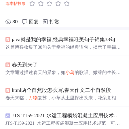
给本帖投票
30
回复
打赏
java就是我的幸福,经典幸福唯美句子锦集38句
这篇博客收集了38句关于幸福的经典语句，揭示了幸福的
真谛在于生活中的点滴温情，如家庭的温馨、爱人的拥
抱、内心的充实以及对美好
事
物的喜爱。文章强调了幸福
春天到来了
并不在于外在的完美，而在于接纳不幸、分享快乐、正向
思考与珍惜当下。同时，它提醒读者，幸福源自内心的感
文章通过描述春天的景象，如
小鸟
的歌唱、嫩芽的生长、
受，无论是面对生活的起起落落，还是在日常的细微之
花朵的绽放和小草的探头，展现了春天
万物
复苏的生机。
处，都能找到幸福的源泉。
同时，通过孩子们在公园的活动，表达了对春天的喜爱和
html两个自然段怎么写,春天作文二个自然段
对自然环境的珍视。
春天来临，
万物
复苏，小草从土里探出头来，花朵竞相开
放，小动物们也纷纷苏醒。孩子们在草地上尽情玩耍，感
受春天的美好。
JTS-T159-2021-水运工程模袋混凝土应用技术规范-可搜索.pdf
JTS-T159-2021_水运工程模袋混凝土应用技术规范__可搜