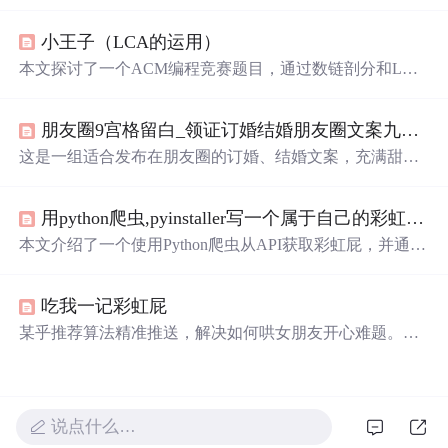
一天人间日落和
星光
我只陪着你看’等，展现了浪漫的氛
围，还提到若银河有声音的遐想，内容整理自网络。
小王子（LCA的运用）
本文探讨了一个ACM编程竞赛题目，通过数链剖分和LCA
算法解决炸
星星
问题，即将一颗由白边相连的树通过炸掉
一条白边和一条黑边分成两部分，计算所有可行方案的数
朋友圈9宫格留白_领证订婚结婚朋友圈文案九宫格分割线
量。
这是一组适合发布在朋友圈的订婚、结婚文案，充满甜蜜
与创意，从不同角度表达了对另一半的爱意和对未来生活
的期待。这些文案既温馨又幽默，适合分享个人的情感
里
用python爬虫,pyinstaller写一个属于自己的彩虹屁生成器！（链接在文末自取）
程碑。
本文介绍了一个使用Python爬虫从API获取彩虹屁，并通过
tkinter模块创建GUI的彩虹屁生成器。该程序经pyinstaller打
包后，可在无Python环境下运行。
吃我一记彩虹屁
某乎推荐算法精准推送，解决如何哄女朋友开心难题。彩
虹屁生成器，网络流行语，用于粉丝花式吹捧偶像，现成
为情侣间甜蜜互动新方式。本文分享生成器使用体验及部
分创意示例。
说点什么…