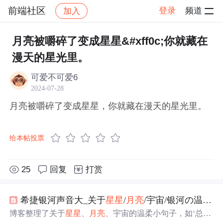
前端社区
登录
频道
加入
帖子详情
社区
前端社区
感慨
月亮被嚼碎了变成星星&#xff0c;你就藏在
漫天的星光里。
可爱不可爱6
2024-07-28
月亮被嚼碎了变成星星，你就藏在漫天的星光里。
给本帖投票
25
回复
打赏
希捷银河声音大_关于
星星
/
月亮
/宇宙/银河の温柔小句子
博客整理了关于
星星
、
月亮
、宇宙的温柔小句子，如‘总有