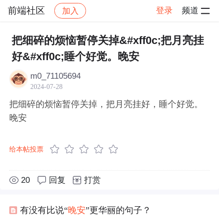
前端社区
登录
频道
加入
帖子详情
社区
前端社区
感慨
把细碎的烦恼暂停关掉&#xff0c;把月亮挂
好&#xff0c;睡个好觉。晚安
m0_71105694
2024-07-28
把细碎的烦恼暂停关掉，把月亮挂好，睡个好觉。
晚安
给本帖投票
20
回复
打赏
有没有比说“
晚安
”更华丽的句子？