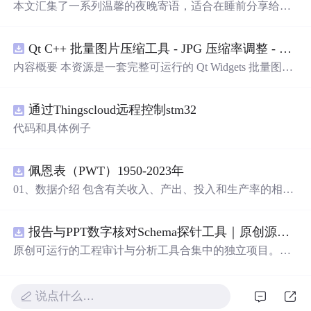
本文汇集了一系列温馨的夜晚寄语，适合在睡前分享给亲
友或自我慰藉，每一句话都充满了温暖与正能量，帮助人
们安心入眠，迎接美好的明天。
Qt C++ 批量图片压缩工具 - JPG 压缩率调整 - 批量修改分辨率 - 本地图片批处理（源码）
内容概要 本资源是一套完整可运行的 Qt Widgets 批量图片
压缩桌面工具源码，基于 Qt5/C++ 从零开发，专为初学者
设计，分步实现图片批量处理全套功能。工具支持多选单
通过Thingscloud远程控制stm32
张图片、直接读取整个文件夹内所有 JPG/PNG 图像，可自
定义输出图片分辨率、调节 JPG0~100 区间压缩质量，自
代码和具体例子
带锁定宽高比防拉伸变形功能；批量处理完成后自动统计
每张图片压缩前后文件体积，计算整体压缩缩小比例，直
观展示压缩效果。 适用人群 Qt/C++ 零基础初学者，学习
佩恩表（PWT）1950-2023年
QImage 图像绘图、文件目录遍历、UI 交互开发； 需要本
01、数据介绍 包含有关收入、产出、投入和生产率的相对
地批量处理图片的办公、设计、自媒体从业者； 想要学习
水平信息，涵盖1950-2023年各国GDP、汇率、TFP、CPI
图片缩放、JPG 压缩、本地文件 IO、进度条交互的开发学
指数、人口、人力资本等多项数据，整理的PWT 11.0中文
习者。 使用场景 自媒体批量压缩配图，降低图片体积节省
报告与PPT数字核对Schema探针工具｜原创源码+测试+离线报告
翻译使用说明，英文原版使用说明。 数据名称：佩恩表
上传流量； 摄影、设计批量统一图片尺寸，批量轻量化相
（PWT） 数据年份：1950-2023年
原创可运行的工程审计与分析工具合集中的独立项目。每
册图片； 程序开发学习：QFileDialog 文件选择、QDir 文
个压缩包包含完整 Node.js、HTML、CSS、JavaScript 源
件夹遍历、QImage 缩放保存、QSlider 参数联动、批量循
码，内置合成示例、3 项自动化验收、离线 HTML/JSON/S
环界面防卡顿、文件大小格式化转换全套 Qt 图像开发实战
VG 报告、1080×720 运行效果图、README、运行说明、
说点什么…
案例。 工具核心功能清单 双模式导入图片：手动多选单张
MIT License 与原创授权声明。零第三方运行依赖，不包含