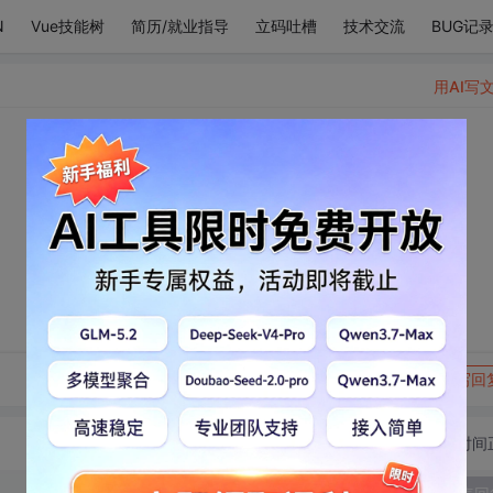
N
Vue技能树
简历/就业指导
立码吐槽
技术交流
BUG记
用AI写
转发到动态
举报
写回
切换为时间