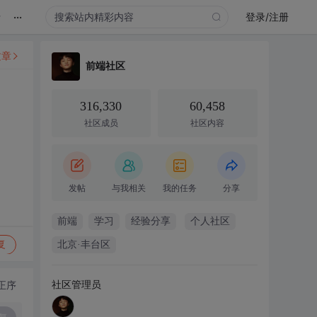
...
录
登录/注册
文章
前端社区
316,330
60,458
社区成员
社区内容
发帖
与我相关
我的任务
分享
前端
学习
经验分享
个人社区
复
北京·丰台区
社区管理员
正序