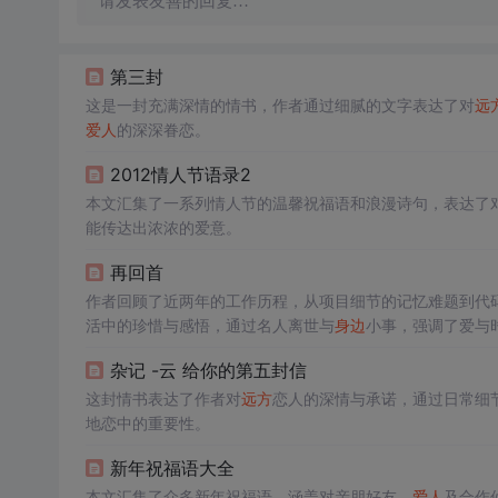
请发表友善的回复…
第三封
这是一封充满深情的情书，作者通过细腻的文字表达了对
远
爱人
的深深眷恋。
2012情人节语录2
本文汇集了一系列情人节的温馨祝福语和浪漫诗句，表达了
能传达出浓浓的爱意。
再回首
作者回顾了近两年的工作历程，从项目细节的记忆难题到代
活中的珍惜与感悟，通过名人离世与
身边
小事，强调了爱与
杂记 -云 给你的第五封信
这封情书表达了作者对
远方
恋人的深情与承诺，通过日常细
地恋中的重要性。
新年祝福语大全
本文汇集了众多新年祝福语，涵盖对亲朋好友、
爱人
及合作