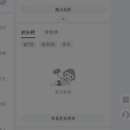
复
加入社区
者对
积分榜
荣誉榜
近7日
近30日
至今
语都
对生
暂无数据
持异
查看更多榜单
场上