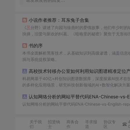
请发表友善的回复…
小说作者推荐：耳东兔子合集
《
三
分野》讲述了向园与徐燕时的爱情故事，他们年少时的
抉择，旧爱与新欢的纠葛。《暗格里的秘密》聚焦于无形却
心情感。,
书的序
本书全面解析黑客技术，从基础知识到高级渗透，涵盖信息
洞与系统提权策略。
高校技术转移办公室如何利用知识图谱精准定位产业
科易网基于40亿+科创知识图谱数据库，深度探索AI技术
的多样化应用场景，研究科技创新领域的AI+数智化解决方
认知网络分析的网站平替代码ENA-Chinese-vs-Englis
认知网络分析的网站平替代码ENA-Chinese-vs-English-reprod
关于我
招贤纳
商务合
寻求报
协议专
们
士
作
道
区