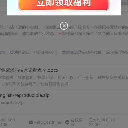
发表回
错过与成年后的心头刺。《离婚以后》描绘了陈安安与许墨阳在爱情中的
深刻的情感，如风般的年少爱恋。
三
部作品都深入探讨了复杂的人际关系
收集、缓冲区溢出、拒绝服务攻击、数据库渗透等核心技能，深入探讨We
需求与技术适配点？.docx
在技术转移、成果转化、技术经纪、知识产权、产业创新、科技招商等垂直
案，推动科技创新与产业创新智能化发展。
h-reproducible.zip
ucible.zip
400-660-
在线客
工作时间 8:30-
kefu@csdn.net
0108
服
22:00