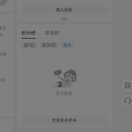
复
加入社区
痛苦
积分榜
荣誉榜
和内
近7日
近30日
至今
b漏
领域
暂无数据
查看更多榜单