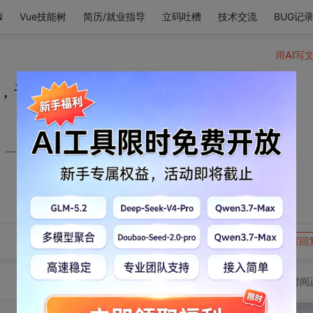
N
Vue技能树
简历/就业指导
立码吐槽
技术交流
BUG记
用AI写
，千里流光，还有你。——by囿圉团囝
——by囿圉团囝
转发到动态
举报
写回
切换为时间