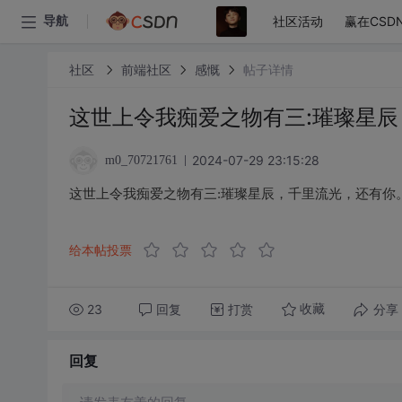
社区活动
赢在CSD
导航
社区
前端社区
感慨
帖子详情
这世上令我痴爱之物有三:璀璨星辰
2024-07-29 23:15:28
m0_70721761
这世上令我痴爱之物有三:璀璨星辰，千里流光，还有你。
给本帖投票
23
回复
打赏
分享
收藏
回复