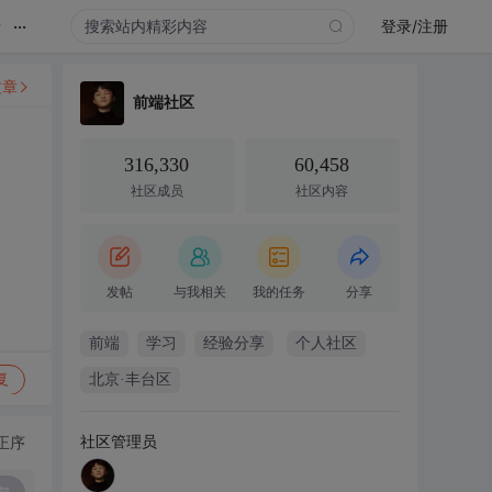
...
录
登录/注册
文章
前端社区
316,330
60,458
社区成员
社区内容
发帖
与我相关
我的任务
分享
前端
学习
经验分享
个人社区
复
北京·丰台区
社区管理员
正序