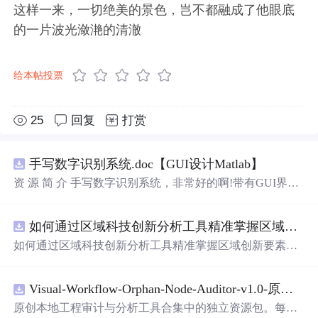
这样一来，一切绝美的景色，岂不都融成了他眼底
的一片波光潋滟的清澈
给本帖投票
25
回复
打赏
手写数字识别系统.doc【GUI设计Matlab】
资 源 简 介 手写数字识别系统，非常好的啊!带有GUI界
面，使用方便! 详 情 说 明 用这个手写数字识别系统，你可
以轻松地识别手写数字。这个系统不仅功能强大，而且还
如何通过区域科技创新分析工具精准掌握区域创新要素分布与产业链融合现状？.docx
带有直观的图形用户界面（GUI），非常容易使用。你只
需要将手写数字输入系统，它将立即给出准确的识别结
如何通过区域科技创新分析工具精准掌握区域创新要素分
果。这个系统可以在各种场景中使用，无论是学校、工作
布与产业链融合现状？
还是日常生活，都能为你提供快速和准确的识别服务。它
是一个非常方便和实用的工具，你一定会喜欢它的！
Visual-Workflow-Orphan-Node-Auditor-v1.0-原创源码与文档.zip
原创本地工程审计与分析工具合集中的独立资源包。每个