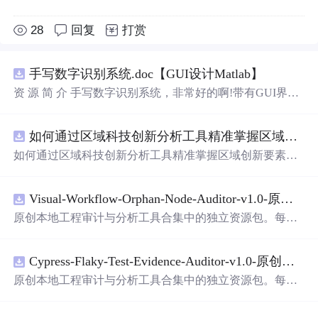
28
回复
打赏
手写数字识别系统.doc【GUI设计Matlab】
资 源 简 介 手写数字识别系统，非常好的啊!带有GUI界
面，使用方便! 详 情 说 明 用这个手写数字识别系统，你可
以轻松地识别手写数字。这个系统不仅功能强大，而且还
如何通过区域科技创新分析工具精准掌握区域创新要素分布与产业链融合现状？.docx
带有直观的图形用户界面（GUI），非常容易使用。你只
需要将手写数字输入系统，它将立即给出准确的识别结
如何通过区域科技创新分析工具精准掌握区域创新要素分
果。这个系统可以在各种场景中使用，无论是学校、工作
布与产业链融合现状？
还是日常生活，都能为你提供快速和准确的识别服务。它
是一个非常方便和实用的工具，你一定会
喜欢
它的！
Visual-Workflow-Orphan-Node-Auditor-v1.0-原创源码与文档.zip
原创本地工程审计与分析工具合集中的独立资源包。每个
ZIP包含完整源码、3项自动化测试、可复现合成示例、离
线HTML、JSON与SVG报告、1080×720真实运行效果图、
Cypress-Flaky-Test-Evidence-Auditor-v1.0-原创源码与文档.zip
README、运行说明、功能清单、MIT License及原创与授
权声明。解压后进入project目录，执行npm test验证算法，
原创本地工程审计与分析工具合集中的独立资源包。每个
执行npm run report生成报告，也可通过本地静态服务器打
ZIP包含完整源码、3项自动化测试、可复现合成示例、离
开网页。运行时零第三方依赖，不包含热点产品或开源项
线HTML、JSON与SVG报告、1080×720真实运行效果图、