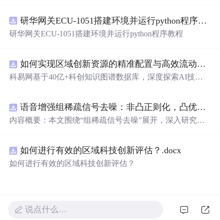
在技术转移、成果转化、技术经纪、知识产权、产业创
新、科技招商等垂直领域的多样化应用场景，研究科技创
研华网关ECU-1051搭建环境并运行python程序教程
新领域的AI+数智化解决方案，推动科技创新与产业创新
智能化发展。
研华网关ECU-1051搭建环境并运行python程序教程
如何实现区域创新资源的精准配置与高效流动？.docx
科易网基于40亿+科创知识图谱数据库，深度探索AI技术
在技术转移、成果转化、技术经纪、知识产权、产业创
新、科技招商等垂直领域的多样化应用场景，研究科技创
语音增强组稀疏信号去噪：非凸正则化，凸优化研究（Matlab代码实现）
新领域的AI+数智化解决方案，推动科技创新与产业创新
智能化发展。
内容概要：本文围绕“组稀疏信号去噪”展开，深入研究了
基于非凸正则化与凸优化的信号处理方法，并提供了完整
的Matlab代码实现。文章系统阐述了如何通过引入非凸正
如何进行有效的区域科技创新评估？.docx
则项克服传统稀疏恢复方法的局限性，从而在语音增强等
实际应用中实现更优的去噪性能。研究采用组稀疏建模范
如何进行有效的区域科技创新评估？
式，将信号按子带或时频块进行分组，以更好地保留信号
的结构性特征。文中详细构建了相应的数学模型，将原始
优化问题转化为可通过凸优化技术求解的形式，并设计了
高效的求解算法。通过全面的仿真实验，验证了该方法在
说点什么…
提升信噪比和改善语音主观质量方面的显著优势，尤其在