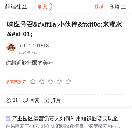
前端社区
登录
频道
加入
帖子详情
社区
前端社区
感慨
响应号召&#xff1a;小伙伴&#xff0c;来灌水
&#xff01;
m0_71101518
2024-07-29
你趨近於無限的美好
给本帖投票
31
回复
打赏
产业园区运营负责人如何利用知识图谱实现企业精准对接与协同？.docx
科易网基于40亿+科创知识图谱数据库，深度探索AI技术