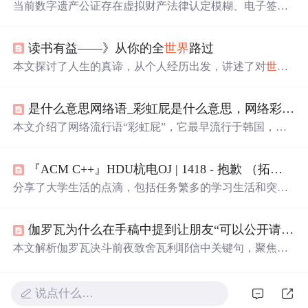
当前数字遗产公证存在虚拟财产法律认定模糊、电子签名
效力不足、存证易篡改等问题。HarmonyOS 5推出数字遗
产公证系统，通过脑波签名与司法区块链存证融合，实现
读书有益——》从你的全
世界
路过
遗嘱
合法化、便捷化。该系统经实验验证合规可靠，对玩
家、行业和社会都有重要意义。
本文探讨了人生的真谛，从个人经历出发，讲述了对
世界
的理解、青春的感悟、友情与爱情的价值，以及如何面对
生活的挑战。强调了自我成长、珍惜当下、保持乐观态度
是什么意思网络语_彩虹屁是什么意思，网络彩虹屁夸人语录大全，彩虹屁是什么梗...
的重要性。
本文介绍了网络流行语“彩虹屁”，它最早流行于韩国，原
指花式吹捧偶像，现形容特别会夸人，也是恋爱男女的必
备技能。还整理了一波“彩虹屁”文案供大家参考。
『ACM C++』HDU杭电OJ | 1418 - 抱歉 （拓扑学：多面体欧拉定理引申）
分享了大学生活的点滴，包括任务繁多的学习生活和突然
的感悟，提到了《从你的全
世界
路过》的深刻语句，同时
记录了一次编程竞赛的经历，通过一道中学奥数题引出了
伽罗瓦为什么在手稿中提到让朋友“可以公开请求雅可比或高斯对此发表意见，但不是关于正确性，而是关于重要性”
多面体欧拉定理的应用。
本文解析伽罗瓦决斗前夜致舍瓦利耶信中关键句，聚焦其
拒斥‘正确性’审查、坚持‘重要性’评判的深层动因：一是他
对群论奠基性价值的绝对自信；二是屡遭法国学界误判后
的清醒反抗；三是精准预见高斯与雅可比作为
唯一
可能理
说点什么…
解该范式变革的权威。文章强调，这一诉求实为对数学基