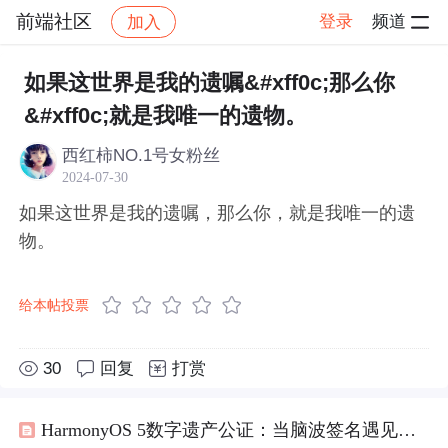
前端社区
登录
频道
加入
帖子详情
社区
前端社区
感慨
如果这世界是我的遗嘱&#xff0c;那么你
&#xff0c;就是我唯一的遗物。
西红柿NO.1号女粉丝
2024-07-30
如果这世界是我的遗嘱，那么你，就是我唯一的遗
物。
给本帖投票
30
回复
打赏
HarmonyOS 5数字遗产公证：当脑波签名遇见司法区块链，《数字遗产继承法》下的“数字