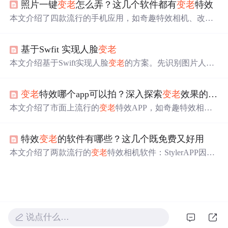
照片一键
变老
怎么弄？这几个软件都有
变老
特效
提供趣味性的变年轻效果。用户可以轻松下载并尝试，观
察不同年龄阶段的自己，感受时间的魔力。
本文介绍了四款流行的手机应用，如奇趣特效相机、改图
鸭、FaceApp和AgingBooth，它们都提供一键
变老
的功能，
通过先进的图像处理技术，让照片中的人物瞬间呈现老化
基于Swfit 实现人脸
变老
效果，为用户带来创意和娱乐的乐趣，体验时光流转的感
觉。,
本文介绍基于Swift实现人脸
变老
的方案。先识别图片人脸
区域并提取特征点，再根据特征点对皱纹纹理变形，最后
将变形后的纹理与人脸贴合。借助Face++识别关键点，用
变老
特效哪个app可以拍？深入探索
变老
效果的应用
OpenGL渲染纹理，采用柔光混合模式。该方案优点是不受
肤色等因素影响，拓展性高，但
变老
效果离真实有差距。
本文介绍了市面上流行的
变老
特效APP，如奇趣特效相
机、图片编辑助手和FaceApp，它们利用图像处理和机器
学习技术提供逼真的
变老
效果，同时强调了操作简便、创
特效
变老
的软件有哪些？这几个既免费又好用
意丰富的优点。
本文介绍了两款流行的
变老
特效相机软件：StylerAPP因其
丰富的老年相机模板和创新特效受到推荐，而图片编辑助
手则因其多样化的照片特效满足不同趣味需求。快来了解
这些让照片瞬间穿越时空的应用。
说点什么…