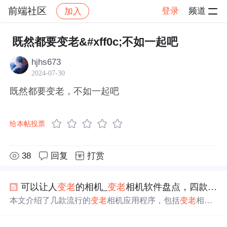
前端社区
登录
频道
加入
帖子详情
社区
前端社区
感慨
既然都要变老&#xff0c;不如一起吧
hjhs673
2024-07-30
既然都要变老，不如一起吧
给本帖投票
38
回复
打赏
可以让人
变老
的相机_
变老
相机软件盘点，四款可以让人
本文介绍了几款流行的
变老
相机应用程序，包括
变老
相
机、
变老
时光相机、一键老颜和老年相机。这些软件利用
人工智能技术预测用户年老后的样貌，甚至能转换性别，