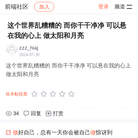
前端社区
登录
频道
加入
帖子详情
社区
前端社区
感慨
这个世界乱糟糟的 而你干干净净 可以悬
在我的心上 做太阳和月亮
zzz_hiaj
2024-07-30
这个世界乱糟糟的 而你干干净净 可以悬在我的心上
做太阳和月亮
给本帖投票
34
回复
打赏
做
好自己，总有一天你会被自己
做
惊讶到