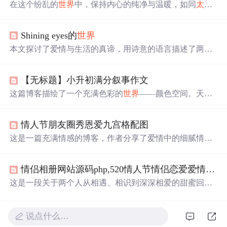
在这个纷乱的
世界
中，保持内心的纯净与温暖，如同
太阳
和
月亮
般照亮他人，不断成长，直至感动自我。
Shining eyes的
世界
本文探讨了爱情与生活的真谛，用诗意的语言描述了两个
人在一起的温馨画面，从日常的点滴到心灵的深处，再到
各自的努力与成长。同时也提到了生活的艰辛与自我承
【无标题】小升初满分叙事作文
担，展现了真实的人生态度。
这篇博客描绘了一个充满色彩的
世界
——颜色空间。天空
是蓝色的哲学家，白云在昼夜中嬉戏，
太阳
与
月亮
交替带
来光明。大地由绿色与红色交织，火焰与水相互作用，而
情人节朋友圈秀恩爱九宫格配图
橙色宠物带来慰藉。在这个
世界
里，每个元素都有其独特
的角色和故事，共同构成了一个和谐而多彩的宇宙。
这是一篇充满情感的博客，作者分享了爱情中的细腻情感
和对信息技术如何融入生活的独特理解，从暗恋到承诺，
每个句子都像是编码了一段甜蜜的故事。
情侣相册网站源码php,520情人节情侣恋爱爱情告白相册甜蜜回忆录_情侣表白电子邀请函...
这是一段关于两个人从相遇、相识到深深相爱的甜蜜回
忆。2018年5月20日的初次邂逅，到2020年的相伴相知，每
一个瞬间都被珍藏在时光相册中。彼此的陪伴成为最长情
的告白，无论是平凡的日子还是共同的经历，都充满了幸
说点什么…
福和温暖。这份感情如同春风、夏日、秋叶、冬雪，温暖