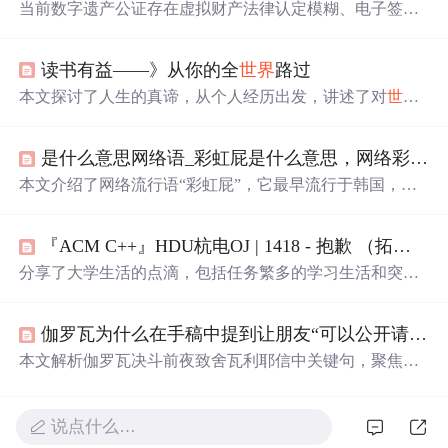
当前数字遗产公证存在虚拟财产法律认定模糊、电子签名
效力不足、存证易篡改等问题。HarmonyOS 5推出数字遗
产公证系统，通过脑波签名与司法区块链存证融合，实现
读书有益——》从你的全
世界
路过
遗嘱
合法化、便捷化。该系统经实验验证合规可靠，对玩
家、行业和社会都有重要意义。
本文探讨了人生的真谛，从个人经历出发，讲述了对
世界
的理解、青春的感悟、友情与爱情的价值，以及如何面对
生活的挑战。强调了自我成长、珍惜当下、保持乐观态度
是什么意思网络语_彩虹屁是什么意思，网络彩虹屁夸人语录大全，彩虹屁是什么梗...
的重要性。
本文介绍了网络流行语“彩虹屁”，它最早流行于韩国，原
指花式吹捧偶像，现形容特别会夸人，也是恋爱男女的必
备技能。还整理了一波“彩虹屁”文案供大家参考。
『ACM C++』HDU杭电OJ | 1418 - 抱歉 （拓扑学：多面体欧拉定理引申）
分享了大学生活的点滴，包括任务繁多的学习生活和突然
的感悟，提到了《从你的全
世界
路过》的深刻语句，同时
记录了一次编程竞赛的经历，通过一道中学奥数题引出了
伽罗瓦为什么在手稿中提到让朋友“可以公开请求雅可比或高斯对此发表意见，但不是关于正确性，而是关于重要性”
多面体欧拉定理的应用。
本文解析伽罗瓦决斗前夜致舍瓦利耶信中关键句，聚焦其
拒斥‘正确性’审查、坚持‘重要性’评判的深层动因：一是他
对群论奠基性价值的绝对自信；二是屡遭法国学界误判后
的清醒反抗；三是精准预见高斯与雅可比作为
唯一
可能理
说点什么…
解该范式变革的权威。文章强调，这一诉求实为对数学基