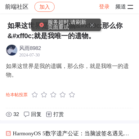
前端社区
登录
频道
加入
帖子详情
社区
前端社区
感慨
服务超时,请刷新
如果这世界是我的遗嘱&#xff0c;那么你
页面重试
&#xff0c;就是我唯一的遗物。
风雨8982
2024-07-30
如果这世界是我的遗嘱，那么你，就是我唯一的遗
物。
给本帖投票
32
回复
打赏
HarmonyOS 5数字遗产公证：当脑波签名遇见司法区块链，《数字遗产继承法》下的“数字