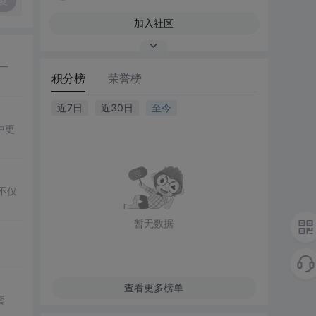
复
加入社区
一
积分榜
荣誉榜
近7日
近30日
至今
中更
不仅
暂无数据
。
查看更多榜单
套