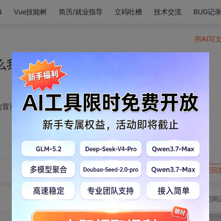
N
Vue技能树
简历/就业指导
立码吐槽
技术交流
BUG记
用AI写
么我一看到你就开心的冒泡
的冒泡
转发到动态
举报
写回
切换为时间