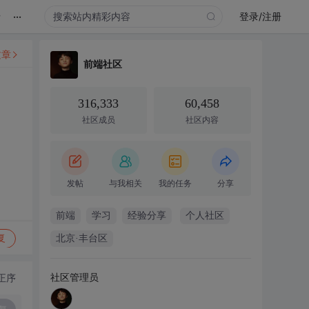
...
录
登录/注册
文章
前端社区
316,333
60,458
社区成员
社区内容
发帖
与我相关
我的任务
分享
前端
学习
经验分享
个人社区
复
北京·丰台区
社区管理员
正序