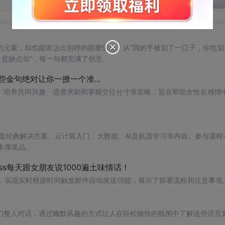
发表回
的元素，却也能表达出别样的甜蜜情感。从“我的手被划了一口子，你也划
？是缺点你”，每一句都充满了创意。
金句绝对让你一撩一个准...
、培养共同兴趣、适度求助和掌握交往分寸等策略，旨在帮助女性在感情
涵盖经典解决方案、云计算入门、大数据、AI及机器学习等内容。参与课程
丰厚奖品。
erless每天跟女朋友说1000遍土味情话！
署腾讯云，实现实时根据时间触发邮件自动发送功能，展示了部署流程和注意事项
门整人对话，通过幽默风趣的方式让人在轻松愉快的氛围中了解这些语言