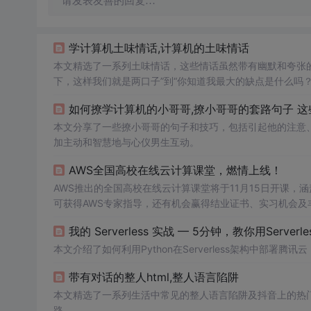
请发表友善的回复…
学计算机土味情话,计算机的土味情话
本文精选了一系列土味情话，这些情话虽然带有幽默和夸张
下，这样我们就是两口子”到“你知道我最大的缺点是什么吗
如何撩学计算机的小哥哥,撩小哥哥的套路句子 这些
本文分享了一些撩小哥哥的句子和技巧，包括引起他的注意
加主动和智慧地与心仪男生互动。
AWS全国高校在线云计算课堂，燃情上线！
AWS推出的全国高校在线云计算课堂将于11月15日开课，
可获得AWS专家指导，还有机会赢得结业证书、实习机会及
我的 Serverless 实战 — 5分钟，教你用Serv
本文介绍了如何利用Python在Serverless架构中部
带有对话的整人html,整人语言陷阱
本文精选了一系列生活中常见的整人语言陷阱及抖音上的热
路。