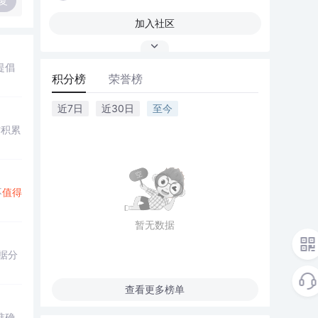
复
加入社区
提倡
积分榜
荣誉榜
近7日
近30日
至今
作积累
不
值得
暂无数据
据分
查看更多榜单
准确