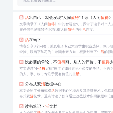
请发表友善的回复…
活
出自己，就会发现“人间
值得
”！读《人间
值得
》
文章摘录了《人间
值得
》中的智慧金句，探讨了读书对个人
在任何年纪都保持‘尽兴’和‘人间
值得
’的生
活
态度。
活
在当下
博客分享3个问答，涉及电子专业大四学生职业选择、985
经验、以当下学习为主兼顾未来方向、根据对当下生
活
的影
没必要的争论，不
值得
辩。别人的评价，不
值得
本文通过“不
值得
定律”探讨了如何避免不必要的争论、不再
的人、事、物，专注于更有价值的生
活
。
分布式双
活
数据中心
本文介绍了分布式双
活
数据中心的概念及其关键技术，包括基
布式双
活
技术。重点讨论了如何通过这些技术实现数据中心
读书笔记 -
活
文档
本文介绍了
活
文档的概念及其在软件开发中的应用。强调了