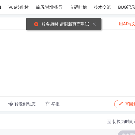
N
Vue技能树
简历/就业指导
立码吐槽
技术交流
BUG记
用AI写
服务超时,请刷新页面重试
。
转发到动态
举报
写回
切换为时间