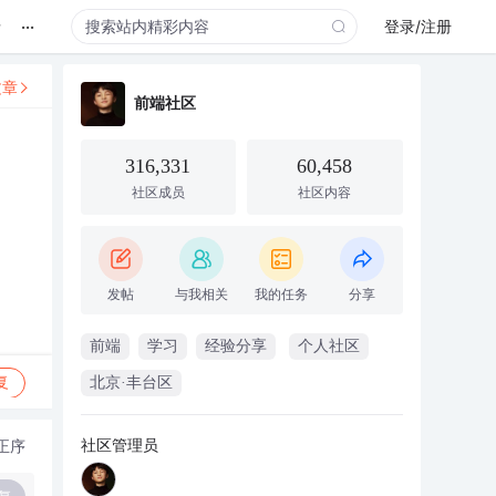
...
录
登录/注册
文章
前端社区
316,331
60,458
社区成员
社区内容
发帖
与我相关
我的任务
分享
前端
学习
经验分享
个人社区
复
北京·丰台区
社区管理员
正序