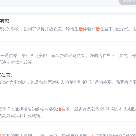
发表回
有感
成长的影响，强调了保持开放心态、珍惜生
活
体验和
活
在当下的重要性，
研一通信专业学生学习安排、车位贷款理财决策。强调
活
在当下，如先工
响决定付款方式等。
太在意。
为琐碎之事纠缠，以及如何面对别人的评价和渐行渐远的关系。强调舍弃
于IP地址和域名的前端网络双
活
技术、服务器负载均衡与HA技术以及数
的高效容灾和负载均衡。
活
文档的四大原则：可靠、省力、协作与有见地。
活
文档能够确保信息的